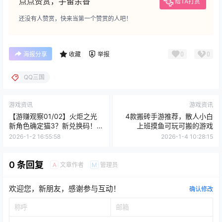
点点赞赏，手留余香
给TA打赏
还没有人赞赏，快来当第一个赞赏的人吧！
0
0
海报分享
收藏
举报
QQ三国
游戏资讯
游戏资讯
【游赚观察01/02】火炬之光
4款搬砖手游推荐，散人小白
新角色确定猫3？新兑换码！
上班摸鱼可玩可搬的游戏
七日世界上线合法私服？荣耀
2026-1-2 16:55:58
2026-1-4 10:28:15
出征搬砖点确定！原神真能
赚？
0 条回复
文章作者
管理员
A
M
欢迎您，新朋友，感谢参与互动！
确认修改