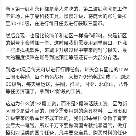
新区第一红利永远都是商人先吃的，第二波红利就是工作
室进场，由于靠科技工具，慢慢升级，将庞大的账号量拉
至50-60级，在进行每日任务进行获取三国币。
然后变现，也是比较简单和老区一样操作即可，只是新区
的封号率会增加一些，这时候我们需要用到单窗口-I-P-和
一些虚拟机软件，来减少升级过程中带来的封号损失，最
大的程度保障在账号到达预定等级还有一大部分存活。
到达50级后每天可以进行行脚任务，每天会有固定的10W
三国币奖励，每个角色都有，大概7-9分钟就完成了。到达
60级后，每天给运送，拼图，推举，国令，北邙山，八卦
等任务清理了，拿到1-2阶段的工资。
这边为什么说1-2段工资，而不是3段满活跃工资，因为新
区国令是做不满的，国令需要用到的道具材料，三国币和
升级带来的收益是不成正比的，我们如果给国令做了肯定
会亏大一笔钱，所以千万不要做满国令就纯靠运气，做打
怪和对话类的
国令任务
，凡事要交道具，购买材料的任务