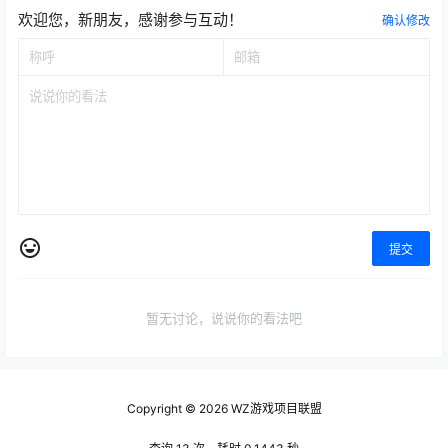
官方自己吃独食！永恒之塔2新
魔兽时光与熊猫人现状!一款新
2025-12-24 14:11:42
2025-12-26 21:39:54
版本更新了什么？
怀旧上线！荣耀出征搬砖门槛
分析！
0 条回复
文章作者
管理员
A
M
欢迎您，新朋友，感谢参与互动！
确认修改
提交
暂无讨论，说说你的看法吧