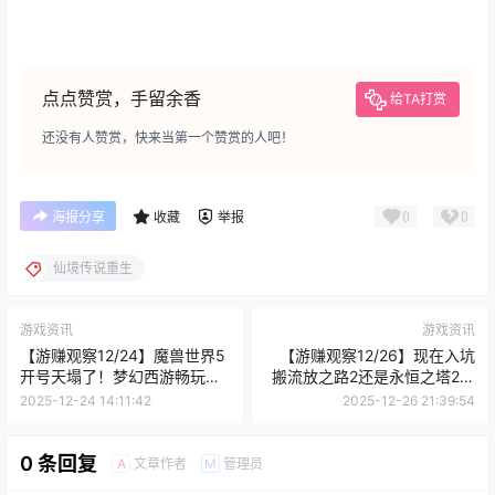
点点赞赏，手留余香
给TA打赏
还没有人赞赏，快来当第一个赞赏的人吧！
0
0
海报分享
收藏
举报
仙境传说重生
游戏资讯
游戏资讯
【游赚观察12/24】魔兽世界5
【游赚观察12/26】现在入坑
开号天塌了！梦幻西游畅玩服
搬流放之路2还是永恒之塔2？