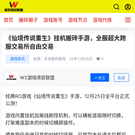
首页
搬砖圈子
游戏账号
游戏节点
游戏代练
新游推
《仙境传说重生》挂机搬砖手游，全服超大跨
服交易所自由交易
0
游戏资讯
来源：
手游搬砖基地
25年12月25日
WZ游戏项目联盟
关注
私信
经典RO游戏《
仙境传说重生
》手游，12月25日全平台正式
公测！
游戏内置挂机加离线刷怪机制，
可以横板竖版随时切换，
打架难度副本的时候切横屏操作。
摸鱼跑任务做日常的时候切竖屏，日常副本在通关后都可