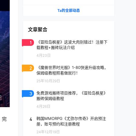
《天堂》IP手游国服将至
Ta的全部动态
文章聚合
1
《冒险岛枫星》这波大肉别错过！注册下
载教程+搬砖玩法介绍
4月23日
2
《魔兽世界时光服》1-80快速升级攻略，
保姆级教程照着做就行！
25年10月29日
3
免费游戏搬砖项目推荐，《冒险岛枫星》
搬砖保姆级教程
4月26日
4
韩国MMORPG《尤弥尔传奇》开启预注
，完
册，账号预约和注册教程
24年12月19日