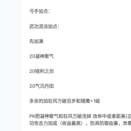
弓手加点：
武功流派加点：
先加满
20凝神聚气
20锐利之剑
20气沉丹田
多余的加狂风万破百步和猎鹰+1级
PK把凝神聚气和狂风万破洗掉 改命中或者距离(
功攻击力加成（收益最高），防具防御血量，奔