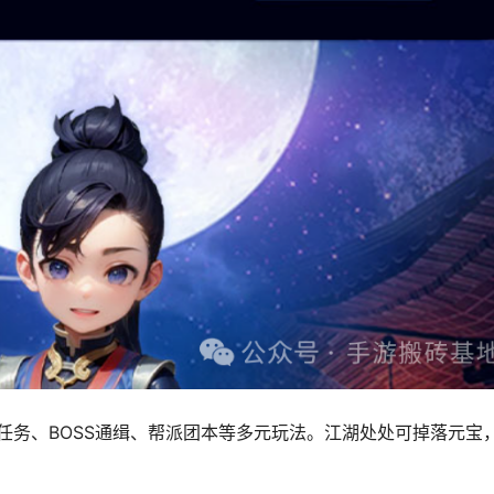
赏任务、BOSS通缉、帮派团本等多元玩法。江湖处处可掉落元宝