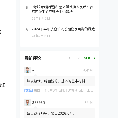
5
《梦幻西游手游》怎么赚钱换人民币？梦
幻西游手游变现全渠道解析
25年11月3日
6
2024下半年适合单人长期稳定可搬的游戏
买
24年7月11日
最新评论
PREV
NEXT
5
a
4月19日
垃圾游戏，纯圈钱的，基本的基本材料、白
的江
防卷、白武卷、白装...爆率低的你都感觉在
浪费电费，就跟别说绿...
[文章]
来自：
《天堂W》国服手游搬砖项目，上手简单稳定吃肉，适合长期搬砖！
333985
3月9日
属
每天都在战争，希望2026和平.