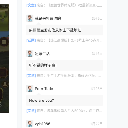
[文章]
来自：
《魔兽世界时光服》P2最新消息汇总，九大硬核干货速报
就是来打酱油的
3月9日
麻烦楼主发布信息附上下载地址
[话题]
来自：
【热江高爆版】3月6号上午10点开服
足球生活
3月6日
挺不错的样子嘛！
[文章]
来自：
千年手游全新版本，搬砖天花板，闭着眼都能赚！
Porn Tude
1月26日
How are you?
[文章]
来自：
游戏搬砖单人月入5000+，没工作在家一个人就能做
zyis1986
1月22日