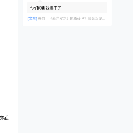
你们的群我进不了
[文章]
来自：
《暮光双龙》能搬砖吗？暮光双龙搬砖攻略教程
饰武