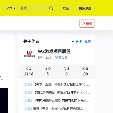
文章
登录
快速注册
投稿
关于作者
关注
私信
WZ游戏项目联盟
博导
Lv7
钻石会员
文章
评论
关注
粉丝
2116
5
0
38
区。
[话题]
【天堂：血统】传奇测试8月5日上午10:00
正式开启
[话题]
【冒险岛怀旧服】国服8月3日下午14:00
正式上线
[文章]
《王国2燃烧的战场》可玩可搬职业自由，
能挂机自由交易
[文章]
腾讯《天堂：血统》8月5日开启测试，