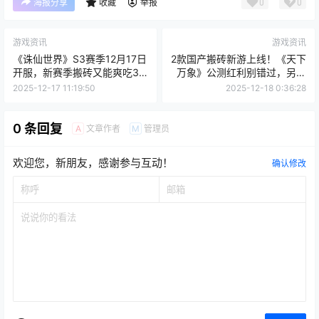
0
0
海报分享
收藏
举报
游戏资讯
游戏资讯
《诛仙世界》S3赛季12月17日
2款国产搬砖新游上线！《天下
开服，新赛季搬砖又能爽吃3
万象》公测红利别错过，另一
个月
款建议先观望
2025-12-17 11:19:50
2025-12-18 0:36:28
0 条回复
文章作者
管理员
A
M
欢迎您，新朋友，感谢参与互动！
确认修改