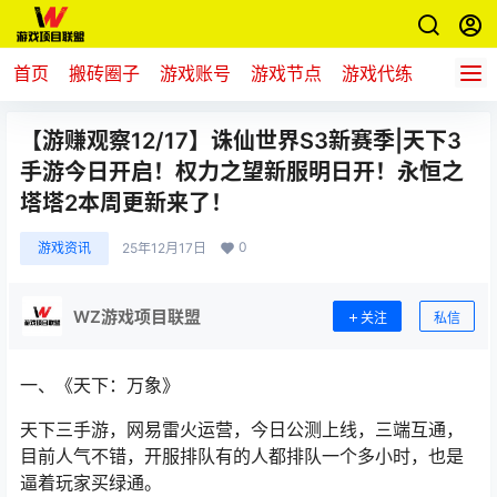
首页
搬砖圈子
游戏账号
游戏节点
游戏代练
新游推
【游赚观察12/17】诛仙世界S3新赛季|天下3
手游今日开启！权力之望新服明日开！永恒之
塔塔2本周更新来了！
0
游戏资讯
25年12月17日
WZ游戏项目联盟
关注
私信
一、《天下：万象》
天下三手游，网易雷火运营，今日公测上线，三端互通，
目前人气不错，开服排队有的人都排队一个多小时，也是
逼着玩家买
绿通
。