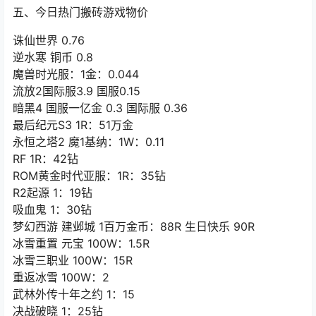
五、今日热门搬砖游戏物价
诛仙世界 0.76
逆水寒 铜币 0.8
魔兽时光服：1金：0.044
流放2国际服3.9 国服0.15
暗黑4 国服一亿金 0.3 国际服 0.36
最后纪元S3 1R：51万金
永恒之塔2 魔1基纳：1W：0.11
RF 1R：42钻
ROM黄金时代亚服：1R：35钻
R2起源 1：19钻
吸血鬼 1：30钻
梦幻西游 建邺城 1百万金币：88R 生日快乐 90R
冰雪重置 元宝 100W：1.5R
冰雪三职业 100W：15R
重返冰雪 100W：2
武林外传十年之约 1：15
决战破晓 1：25钻