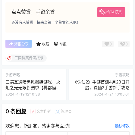
点点赞赏，手留余香
给TA打赏
还没有人赞赏，快来当第一个赞赏的人吧！
0
0
海报分享
收藏
举报
三国群英传国战版
手游攻略
手游攻略
三端互通暗黑风搬砖游戏，火
《诛仙2》手游首测4月23日开
炬之光无限新赛季【雾都怪
启，诛仙2手游新手攻略
谈】4月19日开服
2024-4-19 12:10:38
2024-4-24 10:08:01
0 条回复
文章作者
管理员
A
M
欢迎您，新朋友，感谢参与互动！
确认修改