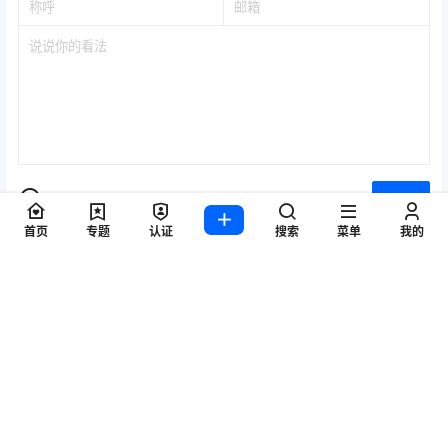
提交
首页
专题
认证
搜索
菜单
我的
暂无讨论，说说你的看法吧
Copyright © 2026
WZ游戏项目联盟
查询 7 次，耗时 0.1256 秒