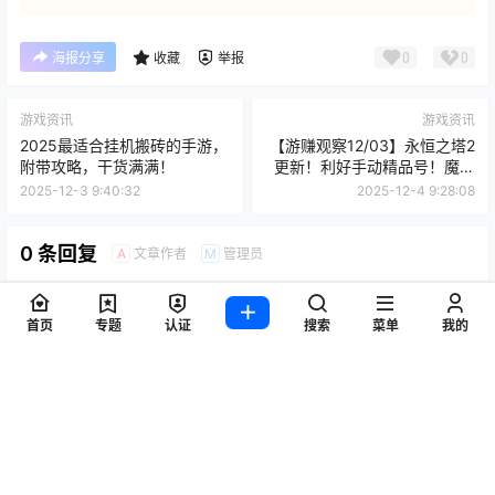
0
0
海报分享
收藏
举报
游戏资讯
游戏资讯
2025最适合挂机搬砖的手游，
【游赚观察12/03】永恒之塔2
附带攻略，干货满满！
更新！利好手动精品号！魔兽
时光服生态船被砍！大话西游
2025-12-3 9:40:32
2025-12-4 9:28:08
交易服已回本
0 条回复
文章作者
管理员
A
M
欢迎您，新朋友，感谢参与互动！
确认修改
首页
专题
认证
搜索
菜单
我的