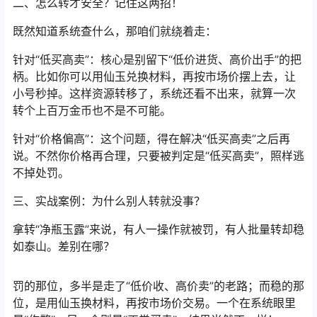
二、怎么转才安全？记住这两招！
既然知道系统查什么，那咱们就绕着走：
针对“低买高卖”：核心是别留下“低价进货、高价出手”的把
柄。比如你可以用仙玉兑换材料，再按市场价摆上去，让
小号秒掉。这样资源转移了，系统还看不出来，就算一次
转个上百万金币也不是不可能。
针对“价格偏高”：这个问题，得在解决“低买高卖”之后再
说。不然你价格再合理，只要被判定是“低买高卖”，照样逃
不掉处罚。
三、实战案例：为什么别人转就没事？
拿转“净瓶玉露”来说，有人一操作就被罚，有人批量转却稳
如泰山。差别在哪？
罚的那位，多半是走了“低价收、高价卖”的老路；而稳的那
位，是用仙玉换材料，再按市场价交易。一个在系统眼里