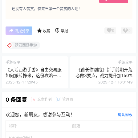
还没有人赞赏，快来当第一个赞赏的人吧！
0
0
海报分享
收藏
举报
梦幻西游手游
手游攻略
手游攻略
《大话西游手游》自由交易服
《酋长你别跑》新手前期开荒
如何搬砖挣米，这份攻略一定
必做3要点，战力提升加150%
不要错过
2025-12-1 1:29:45
2025-12-1 16:01:49
0 条回复
文章作者
管理员
A
M
欢迎您，新朋友，感谢参与互动！
确认修改