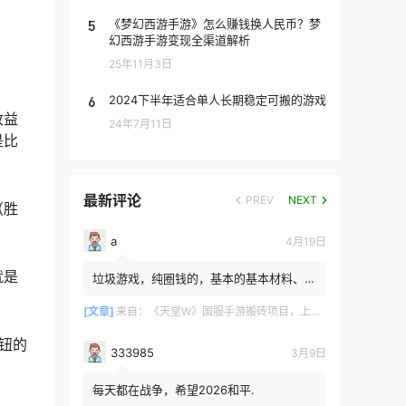
5
《梦幻西游手游》怎么赚钱换人民币？梦
幻西游手游变现全渠道解析
25年11月3日
6
2024下半年适合单人长期稳定可搬的游戏
收益
24年7月11日
是比
最新评论
PREV
NEXT
（胜
a
4月19日
就是
垃圾游戏，纯圈钱的，基本的基本材料、白
防卷、白武卷、白装...爆率低的你都感觉在
浪费电费，就跟别说绿...
[文章]
来自：
《天堂W》国服手游搬砖项目，上手简单稳定吃肉，适合长期搬砖！
钮的
333985
3月9日
每天都在战争，希望2026和平.