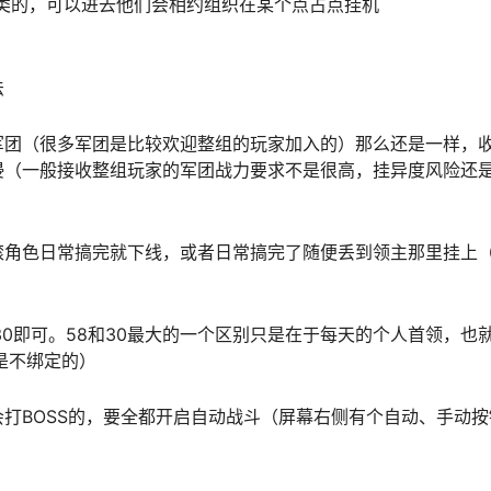
类的，可以进去他们会相约组织在某个点占点挂机
法
军团（很多军团是比较欢迎整组的玩家加入的）那么还是一样，
侵（一般接收整组玩家的军团战力要求不是很高，挂异度风险还
滚角色日常搞完就下线，或者日常搞完了随便丢到领主那里挂上
0即可。58和30最大的一个区别只是在于每天的个人首领，也
是不绑定的）
打BOSS的，要全都开启自动战斗（屏幕右侧有个自动、手动按