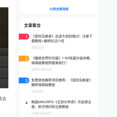
《天堂》IP手游国服将至
Ta的全部动态
文章聚合
1
《冒险岛枫星》这波大肉别错过！注册下
载教程+搬砖玩法介绍
4月23日
2
《魔兽世界时光服》1-80快速升级攻略，
保姆级教程照着做就行！
25年10月29日
3
免费游戏搬砖项目推荐，《冒险岛枫星》
搬砖保姆级教程
4月26日
点占
4
韩国MMORPG《尤弥尔传奇》开启预注
册，账号预约和注册教程
24年12月19日