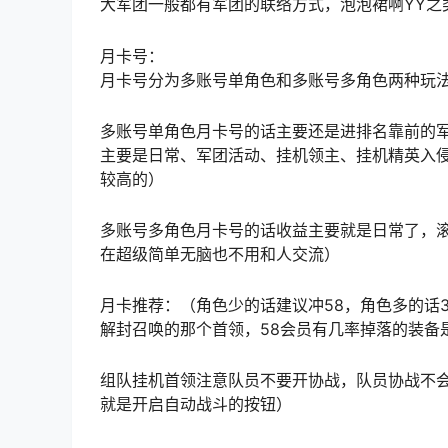
大军团一般都有军团的联络方式，泡泡裙啊YY之
月卡号：
月卡号分为多账号单角色和多账号多角色两种玩
多账号单角色月卡号的话主要还是进排名靠前的
主要是日常、军团活动、挂机领主、挂机精英入
较高的）
多账号多角色月卡号的话收益主要就是日常了，
在超级简单无脑也不用和人交流）
月卡推荐：（角色少的话建议冲58，角色多的话3
解封召唤的那个首领，58会员有几率掉落的装备
组队挂机首领注意队员不要开协战，队员协战不会
就是开启自动战斗的按钮）