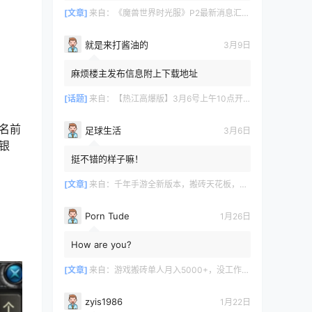
[文章]
来自：
《魔兽世界时光服》P2最新消息汇总，九大硬核干货速报
就是来打酱油的
3月9日
麻烦楼主发布信息附上下载地址
[话题]
来自：
【热江高爆版】3月6号上午10点开服
名前
足球生活
3月6日
银
挺不错的样子嘛！
[文章]
来自：
千年手游全新版本，搬砖天花板，闭着眼都能赚！
Porn Tude
1月26日
How are you?
[文章]
来自：
游戏搬砖单人月入5000+，没工作在家一个人就能做
zyis1986
1月22日