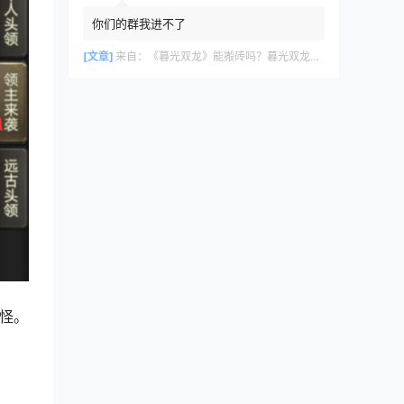
你们的群我进不了
[文章]
来自：
《暮光双龙》能搬砖吗？暮光双龙搬砖攻略教程
怪。