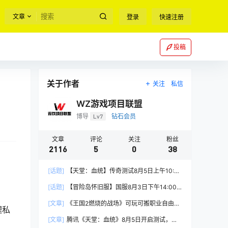
文章
登录
快速注册
投稿
关于作者
关注
私信
WZ游戏项目联盟
博导
Lv7
钻石会员
文章
评论
关注
粉丝
2116
5
0
38
[话题]
【天堂：血统】传奇测试8月5日上午10:00
正式开启
[话题]
【冒险岛怀旧服】国服8月3日下午14:00
正式上线
[文章]
《王国2燃烧的战场》可玩可搬职业自由，
理私
能挂机自由交易
[文章]
腾讯《天堂：血统》8月5日开启测试，