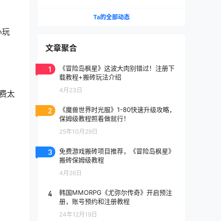
《天堂》IP手游国服将至
Ta的全部动态
心玩
文章聚合
1
《冒险岛枫星》这波大肉别错过！注册下
载教程+搬砖玩法介绍
4月23日
费太
2
《魔兽世界时光服》1-80快速升级攻略，
保姆级教程照着做就行！
25年10月29日
3
免费游戏搬砖项目推荐，《冒险岛枫星》
搬砖保姆级教程
4月26日
4
韩国MMORPG《尤弥尔传奇》开启预注
册，账号预约和注册教程
24年12月19日