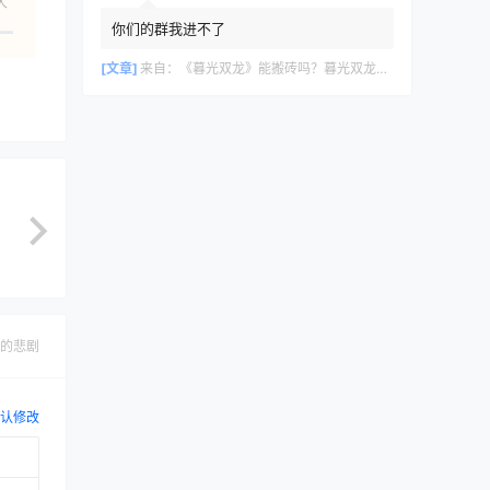
人
你们的群我进不了
[文章]
来自：
《暮光双龙》能搬砖吗？暮光双龙搬砖攻略教程
的悲剧
认修改