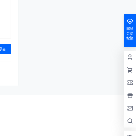
解锁
会员
权限
提交