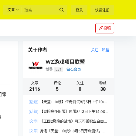
文章
登录
快速注册
投稿
关于作者
关注
私信
WZ游戏项目联盟
博导
Lv7
钻石会员
文章
评论
关注
粉丝
2116
5
0
38
实际
[话题]
【天堂：血统】传奇测试8月5日上午10:00
正式开启
[话题]
【冒险岛怀旧服】国服8月3日下午14:00
明
正式上线
[文章]
《王国2燃烧的战场》可玩可搬职业自由，
能挂机自由交易
[文章]
腾讯《天堂：血统》8月5日开启测试，