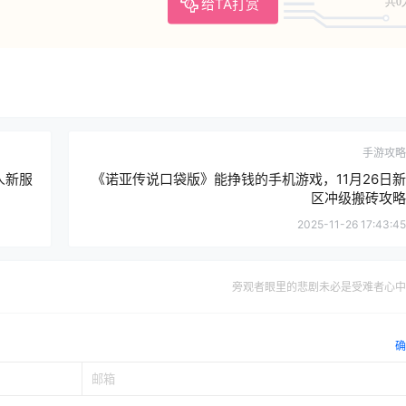
给TA打赏
共0
手游攻略
人新服
《诺亚传说口袋版》能挣钱的手机游戏，11月26日新
区冲级搬砖攻略
2025-11-26 17:43:45
旁观者眼里的悲剧未必是受难者心中
确