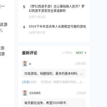
在一
5
《梦幻西游手游》怎么赚钱换人民币？梦
幻西游手游变现全渠道解析
25年11月3日
这游
6
2024下半年适合单人长期稳定可搬的游戏
砖；
24年7月11日
号测
最新评论
PREV
NEXT
们游
a
4月19日
垃圾游戏，纯圈钱的，基本的基本材料、白
防卷、白武卷、白装...爆率低的你都感觉在
浪费电费，就跟别说绿...
[文章]
来自：
《天堂W》国服手游搬砖项目，上手简单稳定吃肉，适合长期搬砖！
333985
3月9日
每天都在战争，希望2026和平.