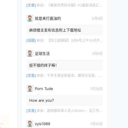
[文章]
来自：
《魔兽世界时光服》P2最新消息汇总，九大硬核干货速报
就是来打酱油的
3月9日
麻烦楼主发布信息附上下载地址
[话题]
来自：
【热江高爆版】3月6号上午10点开服
足球生活
3月6日
挺不错的样子嘛！
[文章]
来自：
千年手游全新版本，搬砖天花板，闭着眼都能赚！
Porn Tude
1月26日
How are you?
[文章]
来自：
游戏搬砖单人月入5000+，没工作在家一个人就能做
zyis1986
1月22日