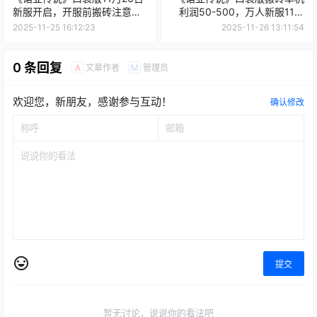
新服开启，开服前搬砖注意事
利润50-500，万人新服11月
项
26日10:00正式开启！
2025-11-25 16:12:23
2025-11-26 13:11:54
0 条回复
文章作者
管理员
A
M
欢迎您，新朋友，感谢参与互动！
确认修改
提交
暂无讨论，说说你的看法吧