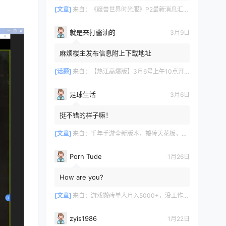
[文章]
来自：
《魔兽世界时光服》P2最新消息汇总，九大硬核干货速报
就是来打酱油的
3月9日
麻烦楼主发布信息附上下载地址
[话题]
来自：
【热江高爆版】3月6号上午10点开服
足球生活
3月6日
挺不错的样子嘛！
[文章]
来自：
千年手游全新版本，搬砖天花板，闭着眼都能赚！
Porn Tude
1月26日
How are you?
[文章]
来自：
游戏搬砖单人月入5000+，没工作在家一个人就能做
zyis1986
1月22日