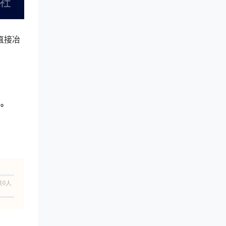
直接冶
高。
共0人