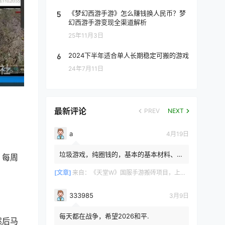
5
《梦幻西游手游》怎么赚钱换人民币？梦
幻西游手游变现全渠道解析
25年11月3日
6
2024下半年适合单人长期稳定可搬的游戏
24年7月11日
最新评论
PREV
NEXT
a
4月19日
垃圾游戏，纯圈钱的，基本的基本材料、白
，每周
防卷、白武卷、白装...爆率低的你都感觉在
浪费电费，就跟别说绿...
[文章]
来自：
《天堂W》国服手游搬砖项目，上手简单稳定吃肉，适合长期搬砖！
333985
3月9日
每天都在战争，希望2026和平.
然后马