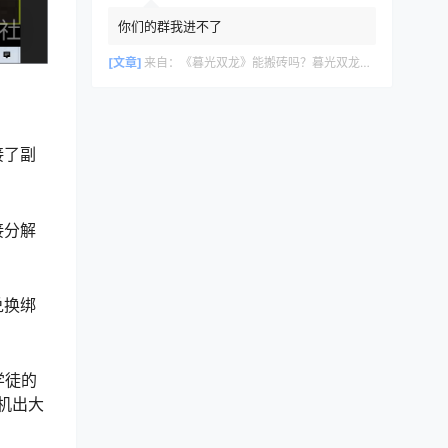
你们的群我进不了
[文章]
来自：
《暮光双龙》能搬砖吗？暮光双龙搬砖攻略教程
接了副
接分解
兑换绑
学徒的
机出大