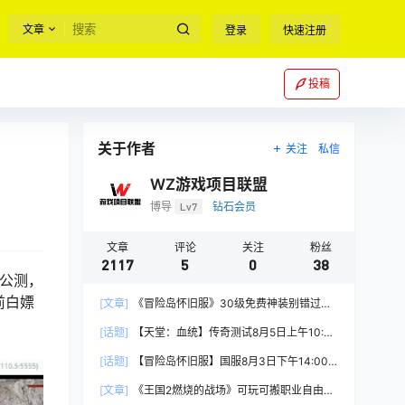
文章
登录
快速注册
投稿
关于作者
关注
私信
WZ游戏项目联盟
博导
Lv7
钻石会员
文章
评论
关注
粉丝
2117
5
0
38
日公测，
前白嫖
[文章]
《冒险岛怀旧服》30级免费神装别错过！
新手必看重点攻略
[话题]
【天堂：血统】传奇测试8月5日上午10:00
正式开启
[话题]
【冒险岛怀旧服】国服8月3日下午14:00
正式上线
[文章]
《王国2燃烧的战场》可玩可搬职业自由，