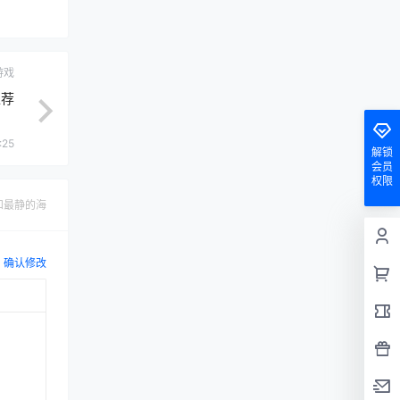
游戏
推荐
:25
解锁
会员
权限
和最静的海
确认修改