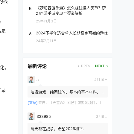
的核
5
《梦幻西游手游》怎么赚钱换人民币？梦
幻西游手游变现全渠道解析
25年11月3日
写
高是
6
2024下半年适合单人长期稳定可搬的游戏
24年7月11日
最新评论
PREV
NEXT
化，
a
4月19日
过录
垃圾游戏，纯圈钱的，基本的基本材料、白
防卷、白武卷、白装...爆率低的你都感觉在
浪费电费，就跟别说绿...
[文章]
来自：
《天堂W》国服手游搬砖项目，上手简单稳定吃肉，适合长期搬砖！
333985
3月9日
每天都在战争，希望2026和平.