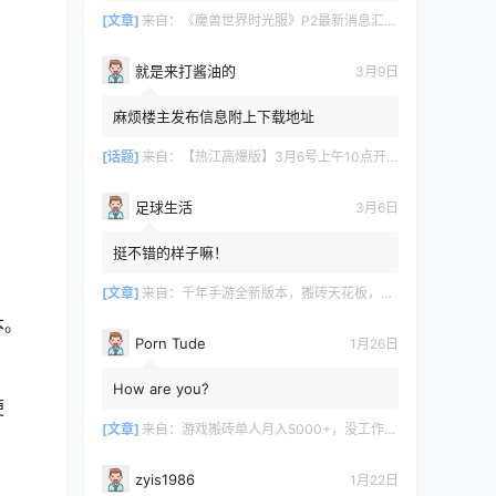
[文章]
来自：
《魔兽世界时光服》P2最新消息汇总，九大硬核干货速报
就是来打酱油的
3月9日
麻烦楼主发布信息附上下载地址
[话题]
来自：
【热江高爆版】3月6号上午10点开服
足球生活
3月6日
挺不错的样子嘛！
[文章]
来自：
千年手游全新版本，搬砖天花板，闭着眼都能赚！
本。
Porn Tude
1月26日
How are you?
便
[文章]
来自：
游戏搬砖单人月入5000+，没工作在家一个人就能做
zyis1986
1月22日