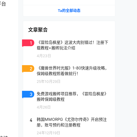
《天堂》IP手游国服将至
平台
Ta的全部动态
文章聚合
1
《冒险岛枫星》这波大肉别错过！注册下
载教程+搬砖玩法介绍
4月23日
2
《魔兽世界时光服》1-80快速升级攻略，
保姆级教程照着做就行！
25年10月29日
3
免费游戏搬砖项目推荐，《冒险岛枫星》
搬砖保姆级教程
4月26日
4
韩国MMORPG《尤弥尔传奇》开启预注
册，账号预约和注册教程
24年12月19日