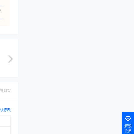
人
独自哭
解锁
会员