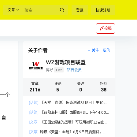
文章
登录
快速注册
投稿
关于作者
关注
私信
WZ游戏项目联盟
博导
Lv7
钻石会员
文章
评论
关注
粉丝
2116
5
0
38
，一个
[话题]
【天堂：血统】传奇测试8月5日上午10:00
正式开启
[话题]
【冒险岛怀旧服】国服8月3日下午14:00
各自
正式上线
[文章]
《王国2燃烧的战场》可玩可搬职业自由，
能挂机自由交易
[文章]
腾讯《天堂：血统》8月5日开启测试，