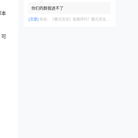
你们的群我进不了
脚本
[文章]
来自：
《暮光双龙》能搬砖吗？暮光双龙搬砖攻略教程
，可