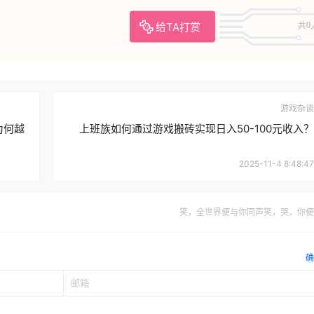
给TA打赏
共0
游戏杂谈
为何越
上班族如何通过游戏搬砖实现日入50-100元收入？
2025-11-4 8:48:47
笑，全世界便与你同声笑，哭，你便