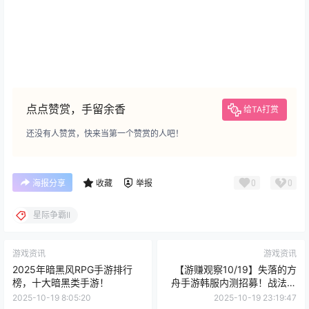
点点赞赏，手留余香
给TA打赏
还没有人赞赏，快来当第一个赞赏的人吧！
0
0
海报分享
收藏
举报
星际争霸II
游戏资讯
游戏资讯
2025年暗黑风RPG手游排行
【游赚观察10/19】失落的方
榜，十大暗黑类手游！
舟手游韩服内测招募！战法纪
元10.20号上线STEAM！决战
2025-10-19 8:05:20
2025-10-19 23:19:47
破晓装备拉满了！火炬萌新可