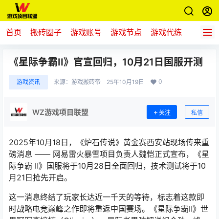
首页
搬砖圈子
游戏账号
游戏节点
游戏代练
新游推
《星际争霸II》官宣回归，10月21日国服开测
0
游戏资讯
来源：
游戏搬砖帝
25年10月19日
WZ游戏项目联盟
关注
私信
2025年10月18日，《
炉石传说
》黄金赛西安站现场传来重
磅消息 —— 网易雷火暴雪项目负责人魏恺正式宣布，《星
际争霸 Ⅱ》国服将于10月28日全面回归，技术测试将于10
月21日抢先开启。
这一消息终结了玩家长达近一千天的等待，标志着这款即
时战略电竞巅峰之作即将重返中国赛场。《星际争霸Ⅱ》世