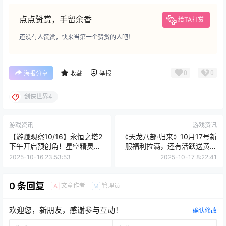
点点赞赏，手留余香
给TA打赏
还没有人赞赏，快来当第一个赞赏的人吧！
0
0
海报分享
收藏
举报
剑侠世界4
游戏资讯
游戏资讯
【游赚观察10/16】永恒之塔2
《天龙八部·归来》10月17号新
下午开启预创角！星空精灵M
服福利拉满，还有活跃送黄金
首日搬砖情况！决战破晓逐渐
活动！
2025-10-16 23:53:53
2025-10-17 8:22:41
明朗！西山居MMO新作剑侠世
界4！
0 条回复
文章作者
管理员
A
M
欢迎您，新朋友，感谢参与互动！
确认修改