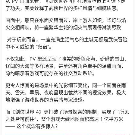
从 PV 画面来看，《剑侠世界 4》在场景塑造上可谓下足
了功夫，完美诠释了武侠世界的多样风情与细腻质感。
画面中，船只在水面交错而过，岸上游人如织，华灯与焰
火交相辉映，将一座繁华主城的烟火气展现得淋漓尽致
对于玩家而言，一座充满生活气息的主城无疑是武侠冒险
中不可或缺的 “归宿”。
不仅如此，PV 里还呈现了唯美的粉色花海、磅礴的雪山、
辽阔的大海等多样场景，甚至还有角色牵手的温馨画面，
隐约暗示着游戏可能存在的社交互动系统。
更令人惊喜的是场景中的光影细节变化，同一个画面在雨
天、雪天，早晨、夜晚呈现出截然不同的视觉效果，极大
地增强了游戏世界的真实感与沉浸感。
而《剑侠世界 4》更打破了场景探索的限制，实现了 “所见
之处皆可前往”，整个游戏无缝地图面积高达 1 亿平方米
—— 这个概念有多惊人？