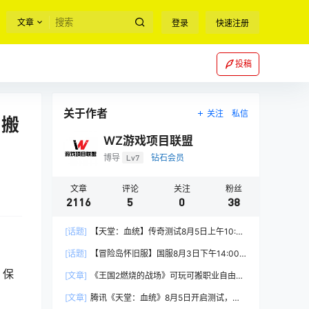
文章
登录
快速注册
投稿
关于作者
关注
私信
日搬
WZ游戏项目联盟
博导
Lv7
钻石会员
文章
评论
关注
粉丝
2116
5
0
38
[话题]
【天堂：血统】传奇测试8月5日上午10:00
正式开启
[话题]
【冒险岛怀旧服】国服8月3日下午14:00
正式上线
，保
[文章]
《王国2燃烧的战场》可玩可搬职业自由，
能挂机自由交易
[文章]
腾讯《天堂：血统》8月5日开启测试，