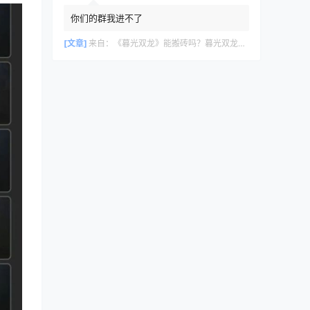
你们的群我进不了
[文章]
来自：
《暮光双龙》能搬砖吗？暮光双龙搬砖攻略教程