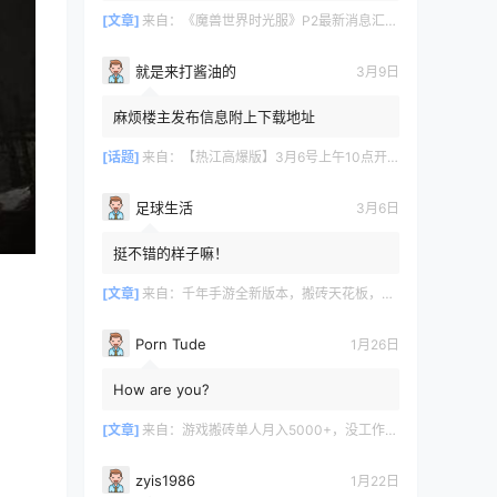
[文章]
来自：
《魔兽世界时光服》P2最新消息汇总，九大硬核干货速报
就是来打酱油的
3月9日
麻烦楼主发布信息附上下载地址
[话题]
来自：
【热江高爆版】3月6号上午10点开服
足球生活
3月6日
挺不错的样子嘛！
[文章]
来自：
千年手游全新版本，搬砖天花板，闭着眼都能赚！
Porn Tude
1月26日
How are you?
[文章]
来自：
游戏搬砖单人月入5000+，没工作在家一个人就能做
zyis1986
1月22日