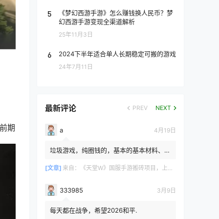
5
《梦幻西游手游》怎么赚钱换人民币？梦
幻西游手游变现全渠道解析
25年11月3日
6
2024下半年适合单人长期稳定可搬的游戏
24年7月11日
最新评论
PREV
NEXT
前期
a
4月19日
垃圾游戏，纯圈钱的，基本的基本材料、白
防卷、白武卷、白装...爆率低的你都感觉在
浪费电费，就跟别说绿...
[文章]
来自：
《天堂W》国服手游搬砖项目，上手简单稳定吃肉，适合长期搬砖！
333985
3月9日
每天都在战争，希望2026和平.