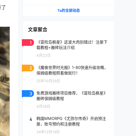
《天堂》IP手游国服将至
行了
Ta的全部动态
文章聚合
1
《冒险岛枫星》这波大肉别错过！注册下
载教程+搬砖玩法介绍
4月23日
2
《魔兽世界时光服》1-80快速升级攻略，
保姆级教程照着做就行！
25年10月29日
3
免费游戏搬砖项目推荐，《冒险岛枫星》
搬砖保姆级教程
4月26日
4
韩国MMORPG《尤弥尔传奇》开启预注
册，账号预约和注册教程
24年12月19日