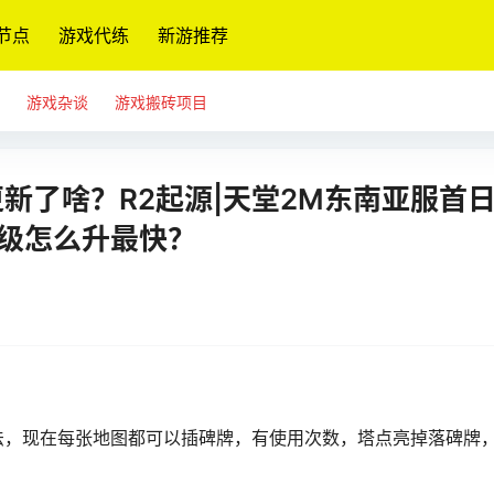
节点
游戏代练
新游推荐
游戏杂谈
游戏搬砖项目
更新了啥？R2起源|天堂2M东南亚服首
升级怎么升最快？
法，现在每张地图都可以插碑牌，有使用次数，塔点亮掉落碑牌