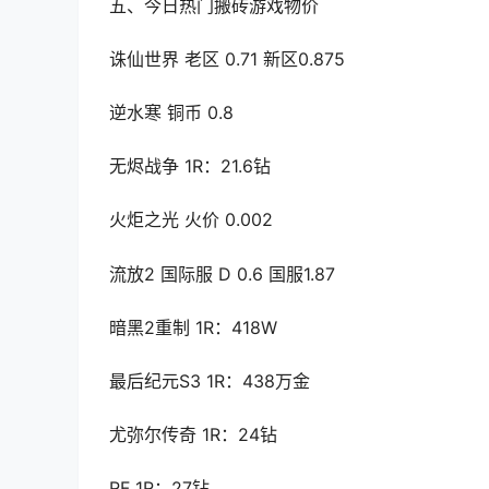
五、今日热门搬砖游戏物价
诛仙世界 老区 0.71 新区0.875
逆水寒 铜币 0.8
无烬战争 1R：21.6钻
火炬之光 火价 0.002
流放2 国际服 D 0.6 国服1.87
暗黑2重制 1R：418W
最后纪元S3 1R：438万金
尤弥尔传奇 1R：24钻
RF 1R：27钻