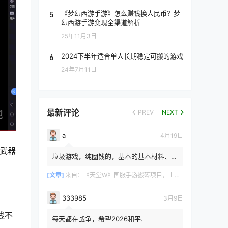
5
《梦幻西游手游》怎么赚钱换人民币？梦
幻西游手游变现全渠道解析
25年11月3日
6
2024下半年适合单人长期稳定可搬的游戏
24年7月11日
最新评论
PREV
NEXT
a
4月19日
好武器
垃圾游戏，纯圈钱的，基本的基本材料、白
防卷、白武卷、白装...爆率低的你都感觉在
浪费电费，就跟别说绿...
[文章]
来自：
《天堂W》国服手游搬砖项目，上手简单稳定吃肉，适合长期搬砖！
333985
3月9日
线不
每天都在战争，希望2026和平.