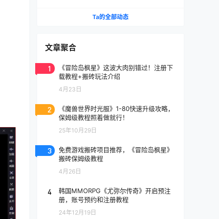
《天堂》IP手游国服将至
Ta的全部动态
文章聚合
1
《冒险岛枫星》这波大肉别错过！注册下
载教程+搬砖玩法介绍
4月23日
2
《魔兽世界时光服》1-80快速升级攻略，
保姆级教程照着做就行！
25年10月29日
3
免费游戏搬砖项目推荐，《冒险岛枫星》
搬砖保姆级教程
4月26日
4
韩国MMORPG《尤弥尔传奇》开启预注
册，账号预约和注册教程
24年12月19日