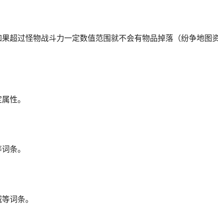
接取纷争地区的任务，纷争地区经验和道具给的更多。
加一次支线任务，每日使用上限20个，是主要的升级通道，纷
如果超过怪物战斗力一定数值范围就不会有物品掉落（纷争地图
定属性。