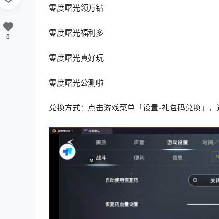
零度曙光领万钻
零度曙光福利多
0
零度曙光真好玩
零度曙光公测啦
兑换方式：点击游戏菜单「设置-礼包码兑换」，