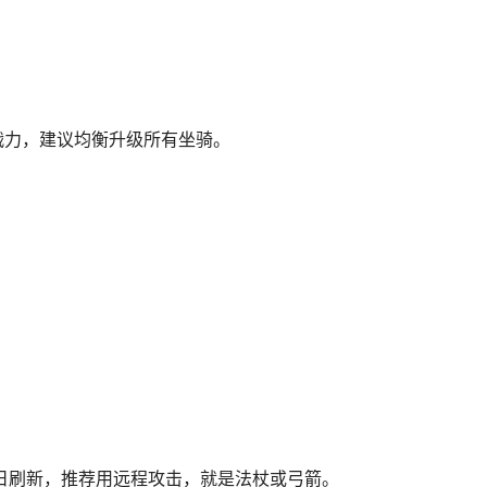
佬价值的时候，你不够强是因为抽的还不够多。6000紫钻十连
以出战6张，给角色附加属性。
精灵卡是提升战力的最佳途径。每一张精灵卡都能为你带来显著
战力，建议均衡升级所有坐骑。