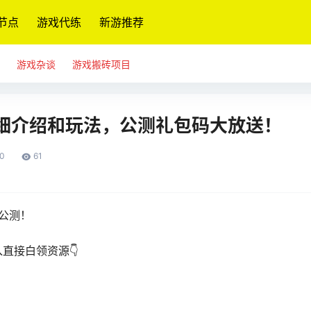
节点
游戏代练
新游推荐
游戏杂谈
游戏搬砖项目
细介绍和玩法，公测礼包码大放送！
0
61
台公测！
直接白领资源👇