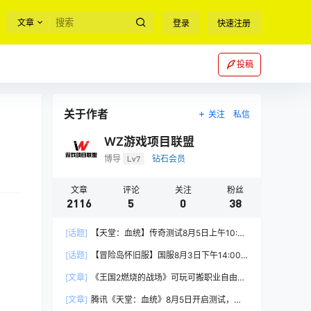
文章
登录
快速注册
投稿
关于作者
关注
私信
WZ游戏项目联盟
博导
Lv7
钻石会员
文章
评论
关注
粉丝
2116
5
0
38
[话题]
【天堂：血统】传奇测试8月5日上午10:00
正式开启
[话题]
【冒险岛怀旧服】国服8月3日下午14:00
正式上线
[文章]
《王国2燃烧的战场》可玩可搬职业自由，
能挂机自由交易
[文章]
腾讯《天堂：血统》8月5日开启测试，