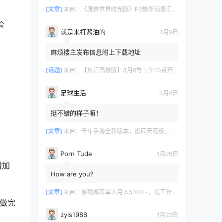
[文章]
来自：
《魔兽世界时光服》P2最新消息汇总，九大硬核干货速报
验
就是来打酱油的
3月9日
麻烦楼主发布信息附上下载地址
[话题]
来自：
【热江高爆版】3月6号上午10点开服
足球生活
3月6日
挺不错的样子嘛！
[文章]
来自：
千年手游全新版本，搬砖天花板，闭着眼都能赚！
Porn Tude
1月26日
增加
How are you?
[文章]
来自：
游戏搬砖单人月入5000+，没工作在家一个人就能做
做完
zyis1986
1月22日