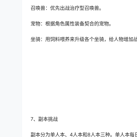
主要的氪金点，提升战力的重要来源，体现氪金大
土豪的最爱，你能有多豪，你就抽多少。卡牌可
（在白蓝紫精灵卡未收集全之前，获取未收录的
力提升。）
6、
伙伴系统
召唤兽：优先出战治疗型召唤兽。
宠物：根据角色属性装备契合的宠物。
坐骑：用饲料喂养来升级各个坐骑，给人物增加