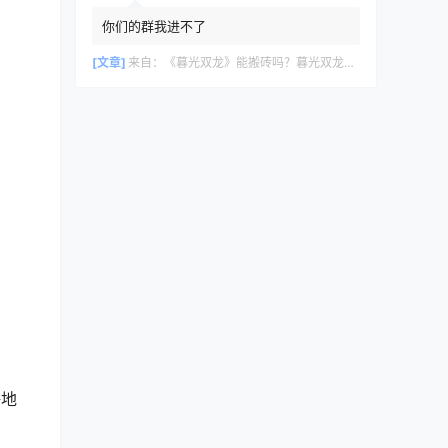
你们的群我进不了
[文章]
来自：
《暮光双龙》能搬砖吗？暮光双龙搬砖攻略教程