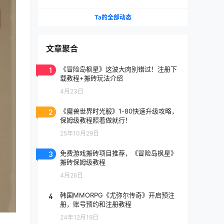
《天堂》IP手游国服将至
Ta的全部动态
文章聚合
1
《冒险岛枫星》这波大肉别错过！注册下
载教程+搬砖玩法介绍
4月23日
2
《魔兽世界时光服》1-80快速升级攻略，
保姆级教程照着做就行！
25年10月29日
3
免费游戏搬砖项目推荐，《冒险岛枫星》
搬砖保姆级教程
4月26日
4
韩国MMORPG《尤弥尔传奇》开启预注
册，账号预约和注册教程
24年12月19日