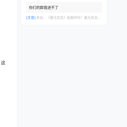
你们的群我进不了
[文章]
来自：
《暮光双龙》能搬砖吗？暮光双龙搬砖攻略教程
，这