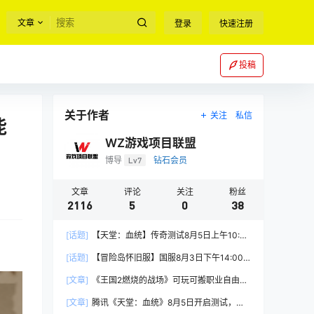
文章
登录
快速注册
投稿
关于作者
关注
私信
能
WZ游戏项目联盟
博导
Lv7
钻石会员
文章
评论
关注
粉丝
2116
5
0
38
[话题]
【天堂：血统】传奇测试8月5日上午10:00
正式开启
[话题]
【冒险岛怀旧服】国服8月3日下午14:00
正式上线
[文章]
《王国2燃烧的战场》可玩可搬职业自由，
能挂机自由交易
[文章]
腾讯《天堂：血统》8月5日开启测试，