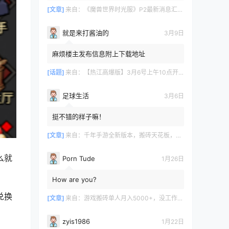
[文章]
来自：
《魔兽世界时光服》P2最新消息汇总，九大硬核干货速报
就是来打酱油的
3月9日
麻烦楼主发布信息附上下载地址
[话题]
来自：
【热江高爆版】3月6号上午10点开服
足球生活
3月6日
挺不错的样子嘛！
[文章]
来自：
千年手游全新版本，搬砖天花板，闭着眼都能赚！
么就
Porn Tude
1月26日
How are you?
兑换
[文章]
来自：
游戏搬砖单人月入5000+，没工作在家一个人就能做
zyis1986
1月22日