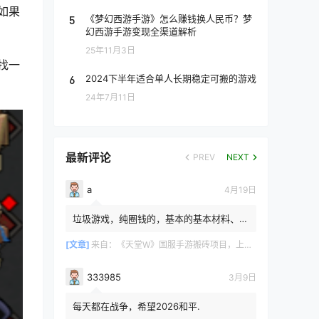
如果
5
《梦幻西游手游》怎么赚钱换人民币？梦
幻西游手游变现全渠道解析
25年11月3日
找一
6
2024下半年适合单人长期稳定可搬的游戏
24年7月11日
最新评论
PREV
NEXT
a
4月19日
垃圾游戏，纯圈钱的，基本的基本材料、白
防卷、白武卷、白装...爆率低的你都感觉在
浪费电费，就跟别说绿...
[文章]
来自：
《天堂W》国服手游搬砖项目，上手简单稳定吃肉，适合长期搬砖！
333985
3月9日
每天都在战争，希望2026和平.