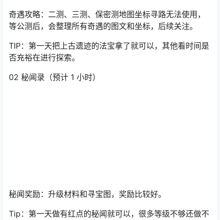
奇遇任务：跟随等级的提升会解锁相对应奇遇任务，还有
隐藏的奇遇，需要到特定位置或者特殊的 NPC 才可以触发
（非常肝），建议每天去做几个。
奇遇奖励：法宝、升级材料、称号，染色剂、配方、唤灵
符、寻宝图等等。
奇遇攻略：二测、三测、保密测地图坐标寻路无法使用，
等公测后，会整理所有奇遇的图文和坐标，后续关注。
TIP：第一天把上古遗迹的法宝拿了就可以，其他看时间是
否充裕在进行探索。
02 秘闻录（预计 1 小时）