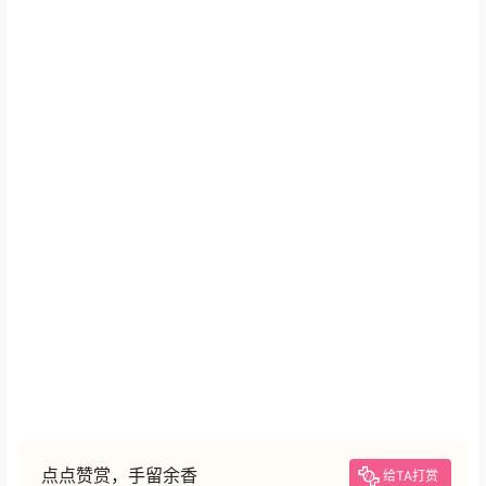
秘闻攻略：点开中原地图，标红圈的部分就是秘闻的线
索，通过用修罗眼触发剧情获得线索，每一个秘闻的图标
即为一条线索。