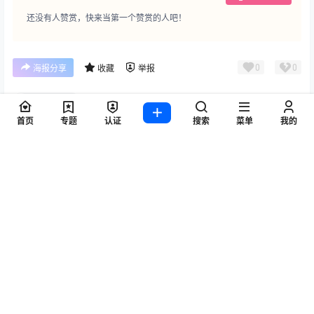
首页
专题
认证
搜索
菜单
我的
点点赞赏，手留余香
给TA打赏
还没有人赞赏，快来当第一个赞赏的人吧！
0
0
海报分享
收藏
举报
诛仙2手游
手游攻略
手游攻略
《诛仙2》手游开服第一天详细
可以挂机的搬砖手机游戏，
攻略，让你快人一步
《永恒岛高清重制版》爆装备