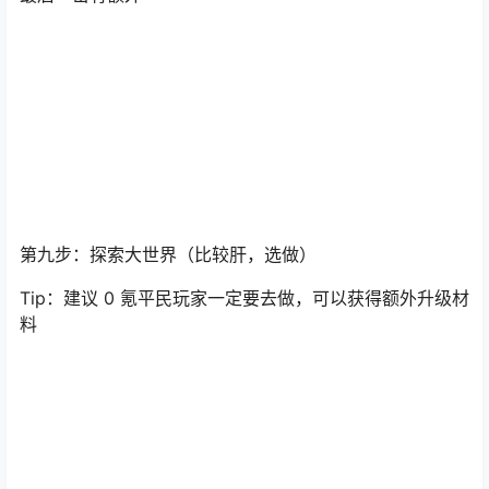
刷新地图：中原、东海、北境
奖励归属：每日 5 次，血量达到 10%后会显示归属成员，
最后一击有额外
第九步：探索大世界（比较肝，选做）