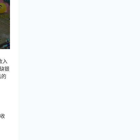
收入
缺银
具的
取收