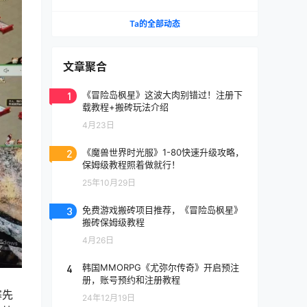
《天堂》IP手游国服将至
Ta的全部动态
文章聚合
1
《冒险岛枫星》这波大肉别错过！注册下
载教程+搬砖玩法介绍
4月23日
2
《魔兽世界时光服》1-80快速升级攻略，
保姆级教程照着做就行！
25年10月29日
3
免费游戏搬砖项目推荐，《冒险岛枫星》
搬砖保姆级教程
4月26日
4
韩国MMORPG《尤弥尔传奇》开启预注
册，账号预约和注册教程
寨先
24年12月19日