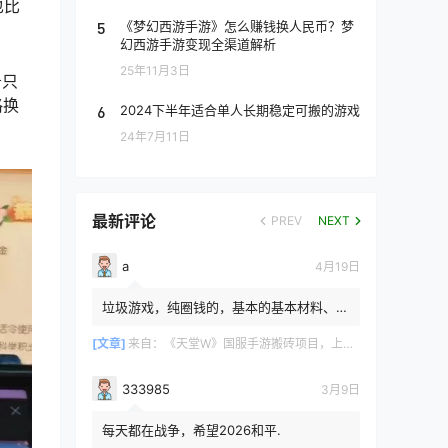
也比
5
《梦幻西游手游》怎么赚钱换人民币？梦
幻西游手游变现全渠道解析
25年11月3日
务只
格换
6
2024下半年适合单人长期稳定可搬的游戏
24年7月11日
最新评论
PREV
NEXT
a
4月19日
垃圾游戏，纯圈钱的，基本的基本材料、白
防卷、白武卷、白装...爆率低的你都感觉在
浪费电费，就跟别说绿...
[文章]
来自：
《天堂W》国服手游搬砖项目，上手简单稳定吃肉，适合长期搬砖！
333985
3月9日
每天都在战争，希望2026和平.