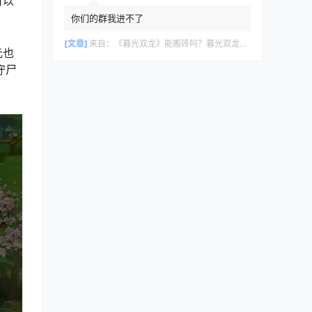
可以
你们的群我进不了
[文章]
来自：
《暮光双龙》能搬砖吗？暮光双龙搬砖攻略教程
元也
守尸