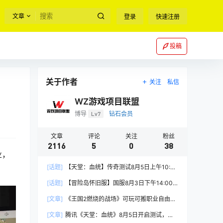
文章
登录
快速注册
投稿
关于作者
关注
私信
WZ游戏项目联盟
博导
Lv7
钻石会员
文章
评论
关注
粉丝
2116
5
0
38
业，
[话题]
【天堂：血统】传奇测试8月5日上午10:00
正式开启
[话题]
【冒险岛怀旧服】国服8月3日下午14:00
正式上线
[文章]
《王国2燃烧的战场》可玩可搬职业自由，
能挂机自由交易
[文章]
腾讯《天堂：血统》8月5日开启测试，