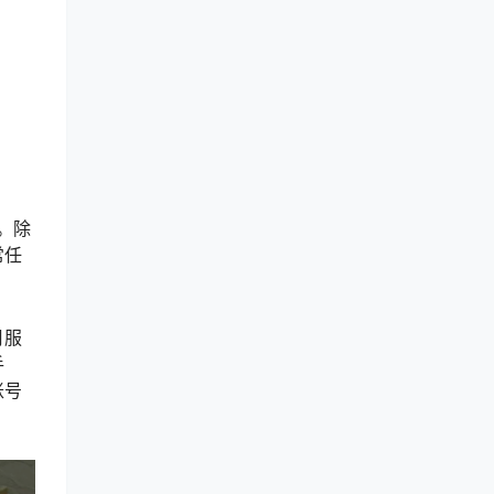
。除
常任