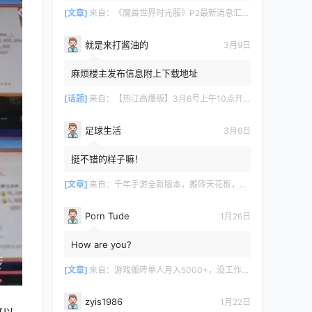
[文章]
来自：
《魔兽世界时光服》P2最新消息汇总，九大硬核干货速报
就是来打酱油的
3月9日
麻烦楼主发布信息附上下载地址
[话题]
来自：
【热江高爆版】3月6号上午10点开服
足球生活
3月6日
挺不错的样子嘛！
[文章]
来自：
千年手游全新版本，搬砖天花板，闭着眼都能赚！
Porn Tude
1月26日
How are you?
[文章]
来自：
游戏搬砖单人月入5000+，没工作在家一个人就能做
zyis1986
1月22日