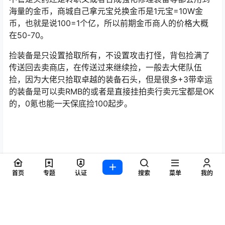
这样你在10级以后可以传送到幻术园，3升到20来级可以
去幻术园最下面有45级的熊，升到50就可以去别的地方
了。
这个游戏存在越级打怪，经验加成非常恐怖。前器金币特
首页
专题
认证
搜索
菜单
我的
别缺就捡金币捡装备，背包满了回城去NPC卖装备得金
币。
等级低的装备卖不了几个金币，等级高了会好很多，也可