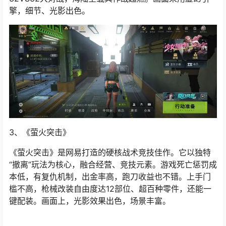
32VS32大对战，海陆空载具作战超燃。画面采用虚幻引
擎，细节、光影出色。
3、《
萤火突击
》
《萤火突击》是网易打造的硬核战术竞技佳作。它以独特
“撤离”玩法为核心，融合经营、竞技元素。游戏死亡惩罚成
本低，有复仇机制，出金率高，跑刀收益也不错。上手门
槛不高，枪械改装自由度达12部位、超百种零件，还能一
键配装。画面上，光影效果出色，场景丰富。