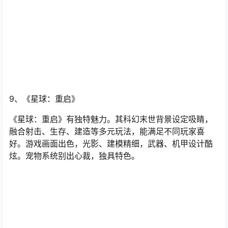
界设定吸睛，被“星尘”侵蚀的废土世界里，畸变体造型诡
异，给战斗添了不少新奇与挑战。建造系统丰富，能随心
打造个性家园。武器可自由改装，增加策略性。
9、《星球：重启》
《星球：重启》有独特魅力。其科幻末世背景设定吸睛，
融合射击、生存、建造等多元玩法，能满足不同玩家喜
好。游戏画面出色，光影、建模精细，武器、机甲设计酷
炫。宠物系统别出心裁，独具特色。