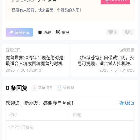
点点赞赏，手留余香
给TA打赏
还没有人赞赏，快来当第一个赞赏的人吧！
0
0
海报分享
收藏
举报
游戏资讯
游戏资讯
魔兽世界20周年：现在绝对是
《神域苍穹》自带藏宝阁，交
最适合入坑或回坑魔兽的时机
易可提现，适合懒人挂机赚钱
的手游
2025-7-30 18:28:10
2025-7-31 10:16:25
0 条回复
文章作者
管理员
A
M
欢迎您，新朋友，感谢参与互动！
确认修改