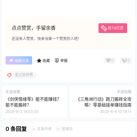
点点赞赏，手留余香
给TA打赏
还没有人赞赏，快来当第一个赞赏的人吧！
0
0
海报分享
收藏
举报
龙之谷世界
手游攻略
手游攻略
《剑侠情缘零》能不能赚钱？
《三角洲行动》跑刀搬砖全攻
能不能搬砖？
略！零基础接单赚钱指南
2025-6-2 16:03:35
2025-6-6 10:19:11
0 条回复
文章作者
管理员
A
M