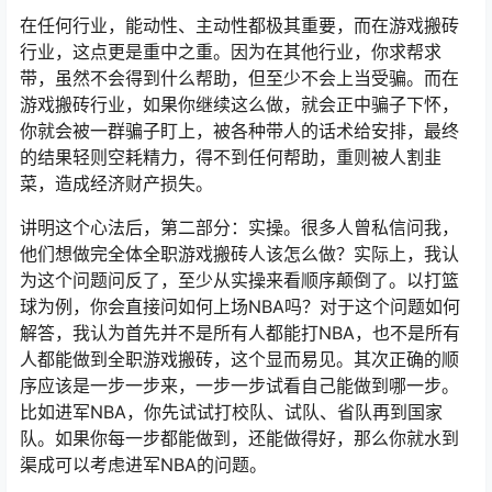
在任何行业，能动性、主动性都极其重要，而在游戏搬砖
行业，这点更是重中之重。因为在其他行业，你求帮求
带，虽然不会得到什么帮助，但至少不会上当受骗。而在
游戏搬砖行业，如果你继续这么做，就会正中骗子下怀，
你就会被一群骗子盯上，被各种带人的话术给安排，最终
的结果轻则空耗精力，得不到任何帮助，重则被人割韭
菜，造成经济财产损失。
讲明这个心法后，第二部分：实操。很多人曾私信问我，
他们想做完全体全职游戏搬砖人该怎么做？实际上，我认
为这个问题问反了，至少从实操来看顺序颠倒了。以打篮
球为例，你会直接问如何上场NBA吗？对于这个问题如何
解答，我认为首先并不是所有人都能打NBA，也不是所有
人都能做到全职游戏搬砖，这个显而易见。其次正确的顺
序应该是一步一步来，一步一步试看自己能做到哪一步。
比如进军NBA，你先试试打校队、试队、省队再到国家
队。如果你每一步都能做到，还能做得好，那么你就水到
渠成可以考虑进军NBA的问题。