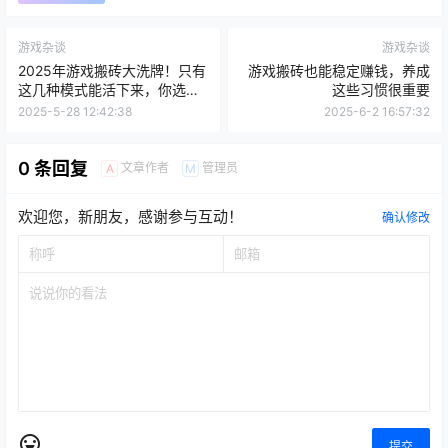
海报分享
收藏
举报
游戏杂谈
游戏杂谈
2025年游戏搬砖大洗牌！只有
游戏搬砖也能稳定赚钱，养成
这几种模式能活下来，你选对
这些习惯很重要
了吗？
2025-5-28 12:42:38
2025-6-2 16:57:32
0 条回复
文章作者
管理员
A
M
欢迎您，新朋友，感谢参与互动！
确认修改