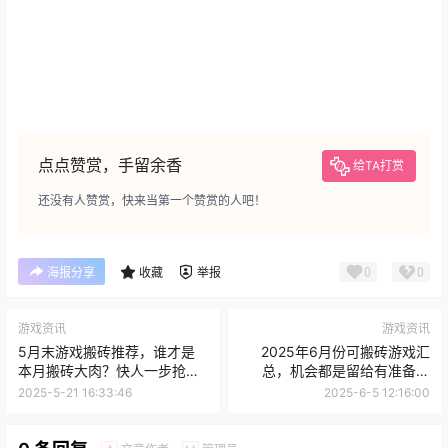
点点赞赏，手留余香
给TA打赏
还没有人赞赏，快来当第一个赞赏的人吧！
0
0
海报分享
收藏
举报
游戏资讯
游戏资讯
5月末游戏搬砖推荐，谁才是
2025年6月份可搬砖游戏汇
本月搬砖大肉？快人一步抢先
总，机会都是留给有准备得
了解！
人，搬砖游戏早知道早吃肉
2025-5-21 16:33:46
2025-6-5 12:16:00