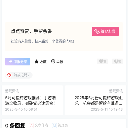
点点赞赏，手留余香
给TA打赏
还没有人赞赏，快来当第一个赞赏的人吧！
0
0
海报分享
收藏
举报
流放之路2
游戏资讯
游戏资讯
5月可搬砖游戏推荐：手游端
2025年5月份可搬砖游戏汇
游全收录，搬砖党火速集合！
总，机会都是留给有准备得
人，搬砖游戏早知道早吃肉
2025-5-10 10:09:51
2025-5-11 10:19:43
0 条回复
文章作者
管理员
A
M