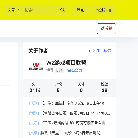
文章
登录
快速注册
投稿
关于作者
关注
私信
WZ游戏项目联盟
博导
Lv7
钻石会员
文章
评论
关注
粉丝
2116
5
0
38
[话题]
【天堂：血统】传奇测试8月5日上午10:00
正式开启
[话题]
【冒险岛怀旧服】国服8月3日下午14:00
正式上线
[文章]
《王国2燃烧的战场》可玩可搬职业自由，
能挂机自由交易
[文章]
腾讯《天堂：血统》8月5日开启测试，