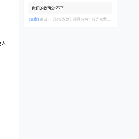
你们的群我进不了
[文章]
来自：
《暮光双龙》能搬砖吗？暮光双龙搬砖攻略教程
要人