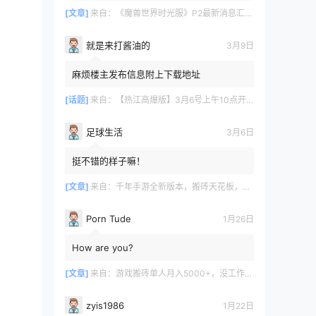
[文章]
来自：
《魔兽世界时光服》P2最新消息汇总，九大硬核干货速报
就是来打酱油的
3月9日
麻烦楼主发布信息附上下载地址
[话题]
来自：
【热江高爆版】3月6号上午10点开服
足球生活
3月6日
挺不错的样子嘛！
[文章]
来自：
千年手游全新版本，搬砖天花板，闭着眼都能赚！
Porn Tude
1月26日
How are you?
[文章]
来自：
游戏搬砖单人月入5000+，没工作在家一个人就能做
zyis1986
1月22日