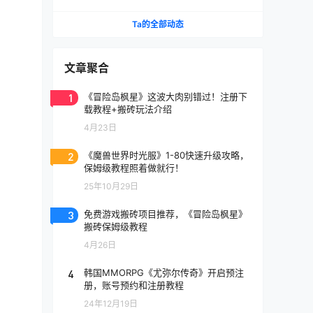
《天堂》IP手游国服将至
Ta的全部动态
文章聚合
1
《冒险岛枫星》这波大肉别错过！注册下
载教程+搬砖玩法介绍
4月23日
2
《魔兽世界时光服》1-80快速升级攻略，
保姆级教程照着做就行！
25年10月29日
3
免费游戏搬砖项目推荐，《冒险岛枫星》
搬砖保姆级教程
4月26日
4
韩国MMORPG《尤弥尔传奇》开启预注
册，账号预约和注册教程
24年12月19日