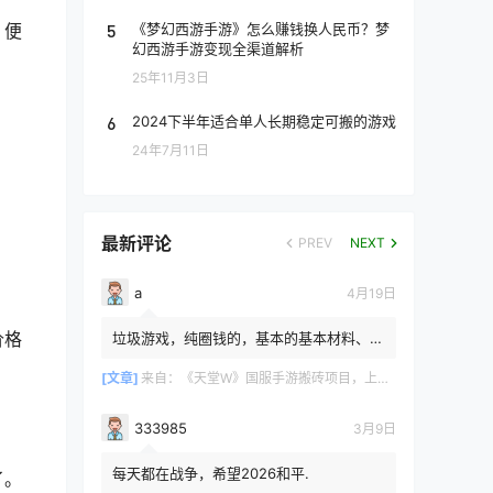
5
《梦幻西游手游》怎么赚钱换人民币？梦
，便
幻西游手游变现全渠道解析
25年11月3日
6
2024下半年适合单人长期稳定可搬的游戏
24年7月11日
最新评论
PREV
NEXT
a
4月19日
价格
垃圾游戏，纯圈钱的，基本的基本材料、白
防卷、白武卷、白装...爆率低的你都感觉在
浪费电费，就跟别说绿...
[文章]
来自：
《天堂W》国服手游搬砖项目，上手简单稳定吃肉，适合长期搬砖！
333985
3月9日
每天都在战争，希望2026和平.
了。