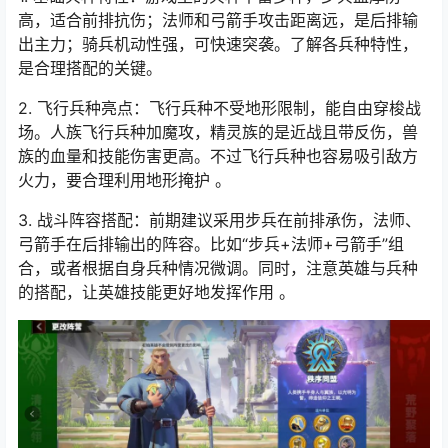
高，适合前排抗伤；法师和弓箭手攻击距离远，是后排输
出主力；骑兵机动性强，可快速突袭。了解各兵种特性，
是合理搭配的关键。
2. 飞行兵种亮点：飞行兵种不受地形限制，能自由穿梭战
场。人族飞行兵种加魔攻，精灵族的是近战且带反伤，兽
族的血量和技能伤害更高。不过飞行兵种也容易吸引敌方
火力，要合理利用地形掩护 。
3. 战斗阵容搭配：前期建议采用步兵在前排承伤，法师、
弓箭手在后排输出的阵容。比如“步兵+法师+弓箭手”组
合，或者根据自身兵种情况微调。同时，注意英雄与兵种
的搭配，让英雄技能更好地发挥作用 。