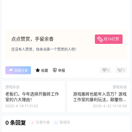
点点赞赏，手留余香
给TA打赏
还没有人赞赏，快来当第一个赞赏的人吧！
0
0
海报分享
收藏
举报
游戏杂谈
游戏杂谈
老板们，今年选择开搬砖工作
游戏搬砖也能年入百万？游戏
室的六大理由！
工作室的暴利玩法，颠覆你的
认知！
2025-4-18 17:21:22
2025-4-22 13:10:36
0 条回复
文章作者
管理员
A
M