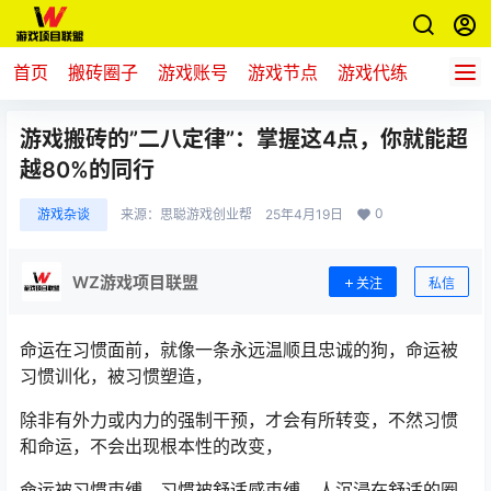
首页
搬砖圈子
游戏账号
游戏节点
游戏代练
新游推
游戏搬砖的”二八定律”：掌握这4点，你就能超
越80%的同行
0
游戏杂谈
来源：
思聪游戏创业帮
25年4月19日
WZ游戏项目联盟
关注
私信
命运在习惯面前，就像一条永远温顺且忠诚的狗，命运被
习惯训化，被习惯塑造，
除非有外力或内力的强制干预，才会有所转变，不然习惯
和命运，不会出现根本性的改变，
命运被习惯束缚，习惯被舒适感束缚，人沉浸在舒适的圈