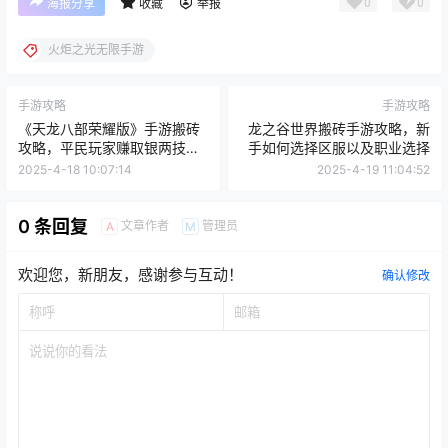
0
0
海报分享
收藏
举报
火炬之光无限手游
手游攻略
手游攻略
《天龙八部荣耀版》手游搬砖
龙之谷世界搬砖手游攻略，新
攻略，平民玩家赚取银两技巧
手如何选择区服以及职业选择
分享
2025-4-18 10:07:14
2025-4-19 11:04:52
0 条回复
文章作者
管理员
A
M
欢迎您，新朋友，感谢参与互动！
确认修改