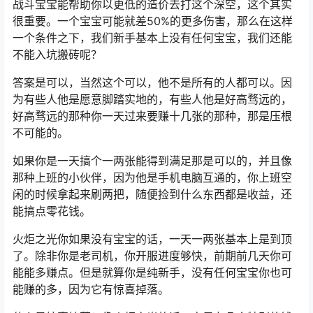
战斗宝宝能帮助你以更低的造价去打这个深空，这个其实
很重要。一个宝宝可能就差50%的更多伤害，那么在这样
一个条件之下，我们新手基本上没有任何宝宝，我们还能
不能入坑搬砖呢？
答案是可以，当然这个可以，他不是所有的人都可以。因
为有些人他是愿意脚踏实地的，有些人他是好高骛远的，
好高骛远的那种你一天过来要赚十几张的那种，那是压根
不可能的。
如果你是一天搞个一两张能得到满足那是可以的，并且像
那种上班的小伙伴，因为他是手机电脑互通的，你上班空
闲的时候拿起来刷两把，随便捡到什么东西都是收益，还
能搞点零花钱。
火炬之光你如果没有宝宝的话，一天一两张基本上是到顶
了。除非你是老司机，你开服进度够快，前期前几天你可
能能多赚点。但是就算你是纯新手，没有任何宝宝你也可
能赚的多，因为它有惊喜掉落。