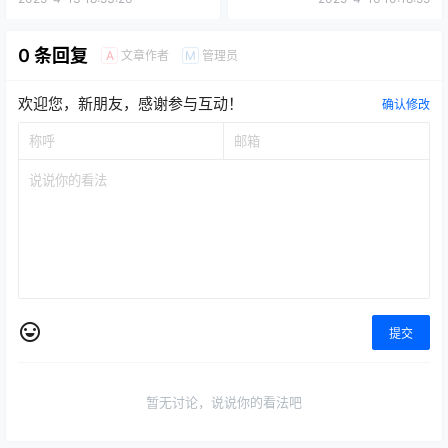
小游戏零撸项目，单机一天保
4月下旬两款超火砖游等你来
底10-30左右，可多设备多号
吃肉！散人月入过万攻略，错
操作
过等半年！
2025-4-13 18:53:26
2025-4-16 10:18:55
0 条回复
文章作者
管理员
A
M
欢迎您，新朋友，感谢参与互动！
确认修改
提交