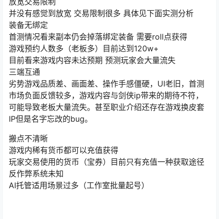
放宽交易限制
并没有感觉到放宽 交易限制很多 具体见下面实测分析
装备无绑定
首测情况看来副本仍会掉落绑定装备 需要roll点获得
游戏预约人数多（老板多）目前达到120w+
目前看来游戏内容未达预期 预测玩家会大量流失
三端互通
劣势游戏品质差、画面差、操作手感僵硬，UI老旧，首测
市场负面反馈较多，游戏内容与剑侠ip带来的期待不符，
可能导致老板大量流失。甚至职业介绍还存在游戏换皮套
IP但是名字忘改的bug。
搬点不清晰
游戏内稀有货币都可以充值获得
玩家交易使用的货币（宝券）目前只有充值一种获取途径
反作弊系统未知
AI托管适用场景过多（工作室批量起号）