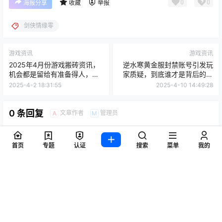
0
0
海报分享
收藏
举报
剑侠情缘零
游戏资讯
游戏资讯
2025年4月份游戏搬砖资讯，
逆水寒黄金服封禁账号引发玩
机会都是留给有准备得人，搬
家质疑，到底谁才是背后的真
砖游戏早知道早吃肉
凶？
2025-4-2 18:31:55
2025-4-10 14:49:28
0 条回复
文章作者
管理员
A
M
欢迎您，新朋友，感谢参与互动！
确认修改
首页
专题
认证
搜索
菜单
我的