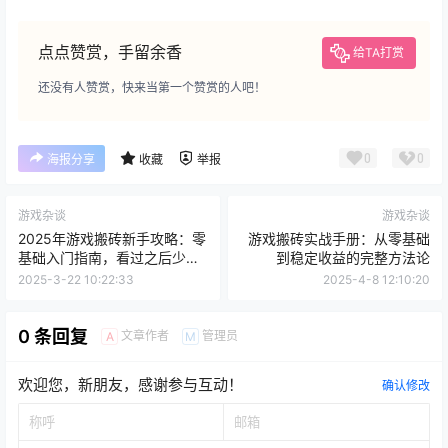
点点赞赏，手留余香
给TA打赏
还没有人赞赏，快来当第一个赞赏的人吧！
0
0
海报分享
收藏
举报
游戏杂谈
游戏杂谈
2025年游戏搬砖新手攻略：零
游戏搬砖实战手册：从零基础
基础入门指南，看过之后少交
到稳定收益的完整方法论
智商税
2025-3-22 10:22:33
2025-4-8 12:10:20
0 条回复
文章作者
管理员
A
M
欢迎您，新朋友，感谢参与互动！
确认修改