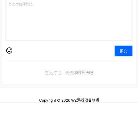
提交
暂无讨论，说说你的看法吧
Copyright © 2026
WZ游戏项目联盟
查询 7 次，耗时 0.1189 秒
首页
专题
认证
搜索
菜单
我的