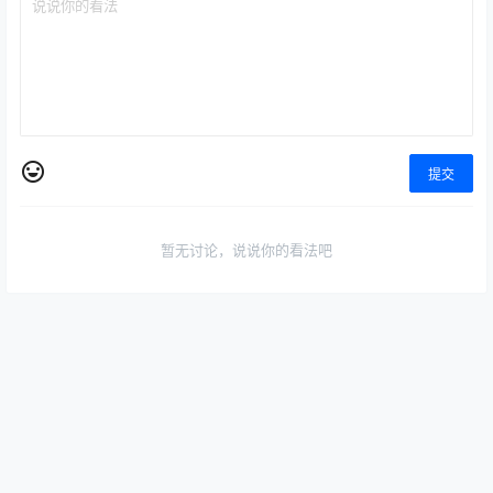
欢迎您，新朋友，感谢参与互动！
确认修改
提交
暂无讨论，说说你的看法吧