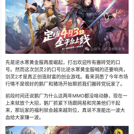
先是逆水寒黄金服再度崛起，打出欢迎所有搬砖党的口
号。然而这次剑灵2的口号比逆水寒黄金服喊的还要响亮，
剑灵2才是真正创造财富的创业游戏。看来洞悉了今年市场
行情不是很好的鹅厂和猪场开始狠抓我们搬砖党玩家了。
前段时间还说鹅厂为什么这两年
MMO
都没啥动静，现在一
上来就放个大招，
鹅厂抓紧下场跟网易和完美他们干起
来，那玩家的福利就会越来越到位，真说不准能出一波大
血给大家赚一波。