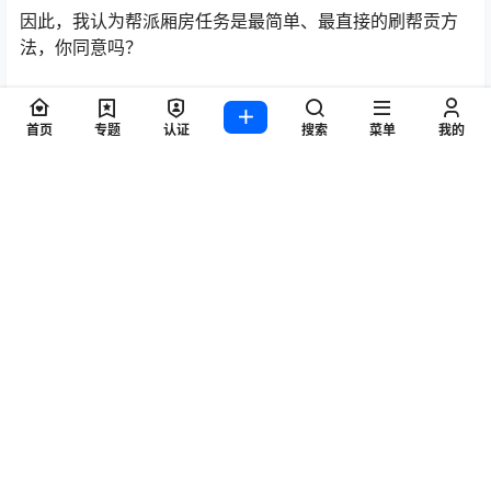
个号就是十块钱。这样算下来，我们不仅节省了十块钱，
还获得了额外的物品奖励。
因此，我认为帮派厢房任务是最简单、最直接的刷帮贡方
法，你同意吗？
首页
专题
认证
搜索
菜单
我的