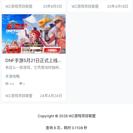
看吧。 DNF手游0氪怎么搬砖 第一
越来越难了。辛辛苦苦刷一天图，
WZ游戏项目联盟
25年8月5日
WZ游戏项目联盟
25年4月18日
步啥也别管，先整10个角色升到满
还赚不到10000泰拉，而双至尊却
级，越多越好，抗魔到3万刷电场，
需要500万泰拉，靠搬砖买双至尊，
不到3万刷深渊或者帝国实验室，白
那得等到猴年马月啊！ 为什么搬砖
图搬炭推荐落兰深处一个角色产出
收益这么低？主要还是大家都打造
交易碳10~15个。 白图搬砖收益很
得差不多了，炉岩炭卖不出价，现
低，重点还是发电厂翻摩沙石每天
在都跌到36泰拉了，根本卖不动！
换7800泰拉，…
而最近新出的祭坛门票，本以为…
DNF手游5月21日正式上线，
DNF手游开服攻略
有这么一款游戏，它凭借当时独树
一帜的横板格斗玩法，在一众传奇
手游攻略
类游戏中脱颖而出，上线首个周年
庆就达成800万玩家同时在线的优异
204
0
成绩。对于许多80、90后游戏玩家
来说，它不仅是一款打发时间的游
WZ游戏项目联盟
24年4月24日
戏，而是段青春回忆。没错，它就
是DNF(中文名:地下城与勇士)。 作
为一款2008年就在国服上线的游
戏，DNF通过一系列出色的本土化
改造，短时间内就引燃了整个网游
Copyright © 2026
WZ游戏项目联盟
圈，成为当时最受热捧的游戏之
一，国服运营至今已接近…
查询 8 次，耗时 0.1108 秒