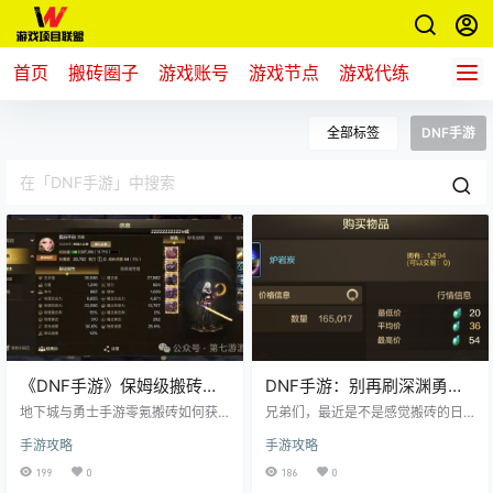
首页
搬砖圈子
游戏账号
游戏节点
游戏代练
新游推
全部标签
DNF手游
《DNF手游》保姆级搬砖攻
DNF手游：别再刷深渊勇士
略，平民0氪怎么小号养大号
图了，新“T0”搬砖神图出现
地下城与勇士手游零氪搬砖如何获
兄弟们，最近是不是感觉搬砖的日
取泰拉，怎么不花钱打造一个主C，
了，轻轻松松挣几十万泰拉
子不好过，材料卖不出价，收益一
手游攻略
手游攻略
今天第七游游戏搬砖就为大家带来
天比一天低？别急，可能你只是没
一篇DNF手游平民0氪保姆级搬砖攻
找对地方！相信不少坚持搬砖的兄
199
0
186
0
略，不想充钱又想变强的赶紧来看
弟们都有同感，现在这游戏搬砖是