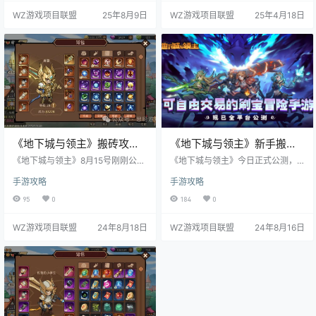
王等，游戏里面有各种装备道具、
荡、钓鱼，所有人都可以无门槛的
WZ游戏项目联盟
25年8月9日
WZ游戏项目联盟
25年4月18日
技能书通过冒险回关挑战魔王随机
参加。 时间成本:所有活跃任务我的
掉落，自由摆摊交易。 一、起号 游
6个号装备配好之后大概3-4小时即
戏想要搬砖就得练级，游戏很多活
可完成。 游戏优缺点： 先说优点:操
动达到一定等级才可以做。不升
作简单，玩法简单，交易自由官方
级，别人50级了，你才20级，打的
也不限制交易（官方群里成天叫卖
20级装备自然卖不出去，卖不了
收货客服不管） 投入低30月卡一
钱。 在地下城与领主这款…
张，玩个10多天仅…
《地下城与领主》搬砖攻
《地下城与领主》新手搬砖
略，自由交易不限价
攻略，可自由交易的刷宝冒
《地下城与领主》8月15号刚刚公测
《地下城与领主》今日正式公测，
的手游，人气还是很不错的，游戏
险手游
其实这游戏已经两年了，因为迟迟
手游攻略
手游攻略
可以自由交易，自由定价，很方
拿不下版号，只能一次又一次的内
便，不愁卖喜欢的可以看看。 主要
测，但是别看内测，很多人内测就
95
0
184
0
玩法刷图，刷图掉的装备材料可以
开始搬砖了。 地下城与领主新人起
上架交易行交易，前期跟着主线
号攻略： 初次进入地下城刷宝不知
WZ游戏项目联盟
24年8月18日
WZ游戏项目联盟
24年8月16日
走，20级刷深渊，倒金用箱子倒。
所措怎么办？新人前期面对游戏流
一、地下城与领主如何进行交易 首
程一脸迷茫？不知道如何前期快速
先，最传统的交易方式是通过摆摊
推图升级？ 地下城与领主角色推荐
频道发布消息，展示自己的摊位。
新人创建两个号，选择一个战士一
玩家只需点击背包，选择“摆摊”功
个法师都体验一下，后面按喜好选
能，挑选需要上架的物品，并自行
择重点培养。 首先跟着任务走，一
设定售价。若激活了皇室特权，还…
开始进入1-1操作只能用点击，各…