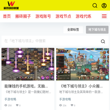
首页
搬砖圈子
游戏账号
游戏节点
游戏代练
新游推
全部标签
地下城与领主
能赚钱的手机游戏，无脑刷
《地下城与领主》小众搬砖
图搬砖打宝，支持自由交易
手游，自由交易支持点对点
《地下城与领主》是一款魔幻题材
地下城与领主及其简单的一款游
的联网社交游戏，不是纯Roguelit
戏，全程只有点点点，没有任何操
手游攻略
手游攻略
e。因为游戏角色死亡是不会损失道
作。 收入来源:是钻石，装备、头像
具的。 但游戏里面会随机掉落装
框、称号、魔核等~99%的掉落都可
250
0
236
0
备，随机生成宝箱、密室、彩蛋魔
以自由交易 掉落来源是深渊、扫