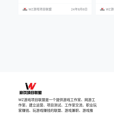
副本，世界上的所有怪都会在副本里刷，每个副
务器已经
本对应一种怪，副本进去后会告诉你副本目标是
接登录账
WZ游戏项目联盟
24年8月6日
WZ
什么，在规定时间内打完就可以获得奖励。 群侠
界之猎人王
传搬砖点：1、野外地图里面，白狐狸，火狐
个首充里面
狸，疯狂的僧人，遗落的宝箱，世界boss，每个
跟着主线
小时野外地图刷新200只世界boss，副本里面bo
夏传送使者
s…
续…
WZ游戏项目联盟是一个提供游戏工作室、网游工
作室、建立运营、项目测试、工作室交流、职业玩
家赚钱、玩游戏赚钱的联盟、游戏兼职、游戏推