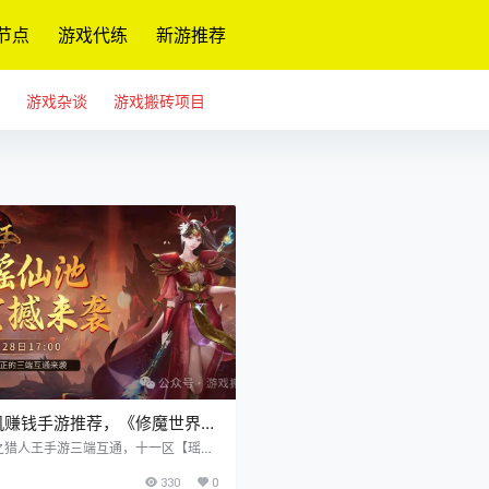
节点
游戏代练
新游推荐
游戏杂谈
游戏搬砖项目
机赚钱手游推荐，《修魔世界之
新区【瑶仙池】6月28日
之猎人王手游三端互通，十一区【瑶仙
8日17:00震撼开启！有点对点和摆摊
震撼开启！
330
0
持自动挂机搬砖。在（一区-十区）服