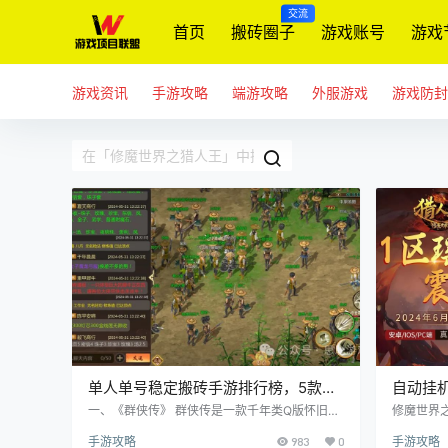
交流
首页
搬砖圈子
游戏账号
游戏
游戏资讯
手游攻略
端游攻略
外服游戏
游戏防封
单人单号稳定搬砖手游排行榜，5款单
自动挂
机单号可赚钱的手游
猎人王》
一、《群侠传》 群侠传是一款千年类Q版怀旧手
修魔世界
游，将于8月7日中午12:00正式开启公测！任务
池】6月2
17:00
手游攻略
983
0
手游攻略
升级靠练武功，装备获得靠副本。世界随机刷新
交易，支