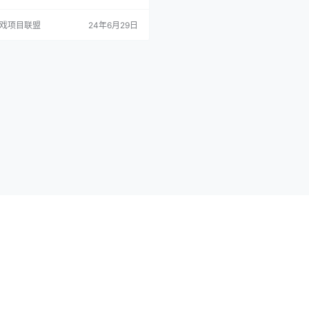
注册过账号的玩家，无需注册，可以直
号进入游戏，角色需重新创建。 修魔世
游戏项目联盟
24年6月29日
手游升级攻略 1、进游戏建议6块钱买
有新手武器和衣服能用到40级； 2、
走，能升到13级，等级会卡任务，去华
到朝歌山1-2层练级到15级出来继