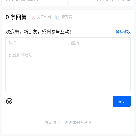
最后有需要电脑虚拟机文件的可以联系微信2115831551获
取。
点点赞赏，手留余香
给TA打赏
还没有人赞赏，快来当第一个赞赏的人吧！
0
0
海报分享
收藏
举报
冒险岛世界
外服游戏
外服游戏
《天堂经典版》搬砖专人带
免费游戏搬砖项目推荐，《冒
教，半个小时上手，新手一学
险岛枫星》搬砖保姆级教程
就会
2026-4-24 14:07:16
2026-4-26 13:24:04