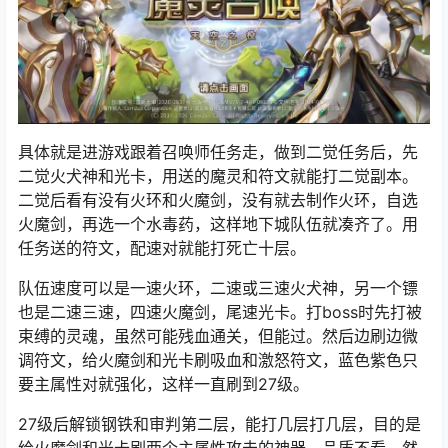
具体就是进游戏跟着召唤师任务走，做到二觉任务后，先
二觉火犬神和光卡，用送的魔灵和符文就能打二觉副本。
二觉后看有没有火环和火魔剑，没有就去制作火环，自选
火魔剑，再选一个水毒药，这样地下城队伍就凑齐了。用
任务送的符文，配速对就能打死亡十层。
队伍速度可以是一速火环，二速或三速火犬神，另一个镖
也是二速三速，四速火魔剑，尾速光卡。打boss时先打被
束缚的灵魂，虽然可能残血通关，但能过。然后边刷边微
调符文，给火魔剑和光卡刷吸血和激怒符文，蓝色紫色只
要主属性对就强化，这样一直刷到27级。
27级后解锁钢铁和审判第二层，能打几层打几层，目的是
给火魔剑和光卡刷两个主属性攻击的神器，品质不看。然