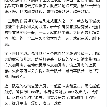
后就可以直接去打深渊了，队伍和配速不变。虽然一开始
速度慢，但边刷边微调，属性越来越好，越来越稳。
一直刷到你觉得可以速刷龙或巨人之一了，就去地下城找
那些二十多秒通关的队伍，看看你有没有那些魔灵，他们
的符文其实很一般，一两天就能刷出来。之后再去打精灵
地下城，练一个二星火地狱犬作为一速，就能通关，刷斗
志。
接下来打突袭。先打其他五个属性的突袭到等级三，用练
过的魔灵就能过。然后打突袭，队伍的配置是输出带输出
符文加意志，被动魔灵带斗志加意志，该上意志的上意
志。火雷帝可以免费得，攻击队长、暴击率队长、破甲手
都用练过的。
放一队送的被动复活魔灵，带低星斗志和意志，属性越低
越好，确保被boss喷。水石像鬼能减boss攻击力，很好
用。这样就能稳定通关。刷突袭是为了精炼输出手的符
文，提升暴击、爆伤、攻击、速度。