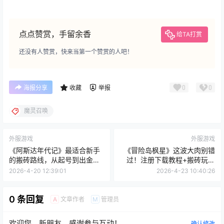
点点赞赏，手留余香
给TA打赏
还没有人赞赏，快来当第一个赞赏的人吧！
0
0
海报分享
收藏
举报
魔灵召唤
外服游戏
外服游戏
《阿斯达年代记》最适合新手
《冒险岛枫星》这波大肉别错
的搬砖路线，从起号到出金一
过！注册下载教程+搬砖玩法
步到位
介绍
2026-4-20 12:39:01
2026-4-23 10:40:26
0 条回复
文章作者
管理员
A
M
欢迎您，新朋友，感谢参与互动！
确认修改