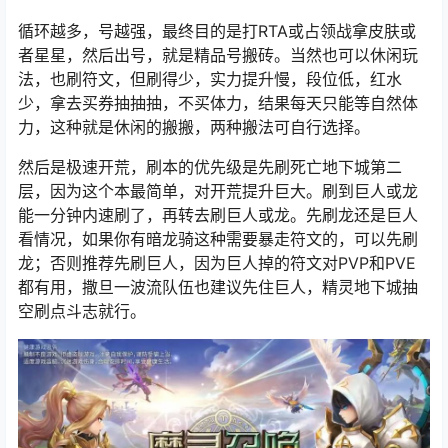
循环越多，号越强，最终目的是打RTA或占领战拿皮肤或
者星星，然后出号，就是精品号搬砖。当然也可以休闲玩
法，也刷符文，但刷得少，实力提升慢，段位低，红水
少，拿去买券抽抽抽，不买体力，结果每天只能等自然体
力，这种就是休闲的搬搬，两种搬法可自行选择。
然后是极速开荒，刷本的优先级是先刷死亡地下城第二
层，因为这个本最简单，对开荒提升巨大。刷到巨人或龙
能一分钟内速刷了，再转去刷巨人或龙。先刷龙还是巨人
看情况，如果你有
暗龙骑
这种需要暴走符文的，可以先刷
龙；否则推荐先刷巨人，因为巨人掉的符文对PVP和PVE
都有用，撒旦一波流队伍也建议先住巨人，精灵地下城抽
空刷点斗志就行。