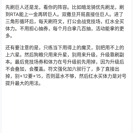
先刷巨人还是龙，看你的阵容。比如暗龙骑优先刷龙，刷
到RTA能上一金再转巨人。双撒旦开局直接住巨人。进了
三角形循环后，每天刷符文，打公会战竞技场，红水全买
体力。不用担心抽券，每个月白拿几百抽，活动能拿的更
多。
还有要注意的是，只练当下用得上的魔灵，别把用不上的
上六星。然后狗粮只用来升星，别用来升级，升级靠刷副
本。最后竞技场券和体力在号升级前先用掉，因为升级后
不会叠加，会覆盖。符文强化加六就行了，多了直接出
掉，别+12要+15，否则蓝水不够，然后红水买体力是对号
提升最大的用法。