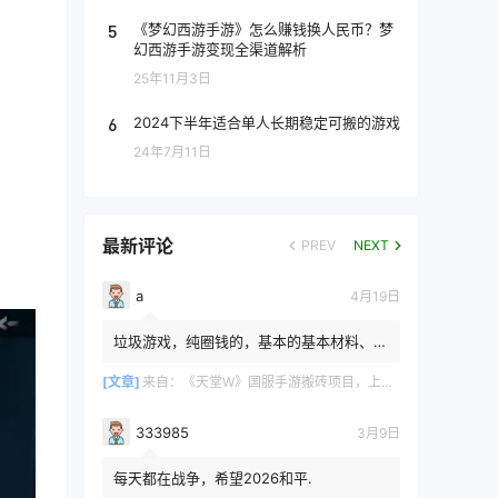
5
《梦幻西游手游》怎么赚钱换人民币？梦
幻西游手游变现全渠道解析
25年11月3日
6
2024下半年适合单人长期稳定可搬的游戏
24年7月11日
最新评论
PREV
NEXT
a
4月19日
垃圾游戏，纯圈钱的，基本的基本材料、白
防卷、白武卷、白装...爆率低的你都感觉在
浪费电费，就跟别说绿...
[文章]
来自：
《天堂W》国服手游搬砖项目，上手简单稳定吃肉，适合长期搬砖！
333985
3月9日
每天都在战争，希望2026和平.