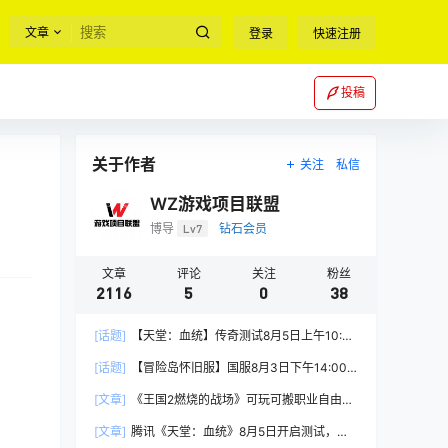
文章
登录
快速注册
投稿
关于作者
关注
私信
WZ游戏项目联盟
博导
Lv7
钻石会员
文章
评论
关注
粉丝
2116
5
0
38
[话题]
【天堂：血统】传奇测试8月5日上午10:00
正式开启
[话题]
【冒险岛怀旧服】国服8月3日下午14:00
正式上线
[文章]
《王国2燃烧的战场》可玩可搬职业自由，
能挂机自由交易
[文章]
腾讯《天堂：血统》8月5日开启测试，