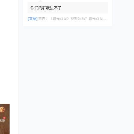
你们的群我进不了
[文章]
来自：
《暮光双龙》能搬砖吗？暮光双龙搬砖攻略教程