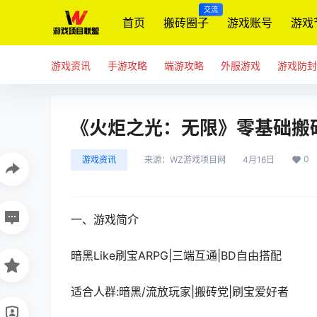
交流
首页
搬砖圈子
游戏账号
游戏
游戏资讯
手游攻略
端游攻略
外服游戏
游戏防封
《火炬之光：无限》零基础搬砖
0
游戏资讯
来源：
WZ游戏项目网
4月16日
一、游戏简介
暗黑Like刷宝ARPG|三端互通|BD自由搭配
适合人群:暗黑/流放玩家|搬砖党|刷宝爱好者