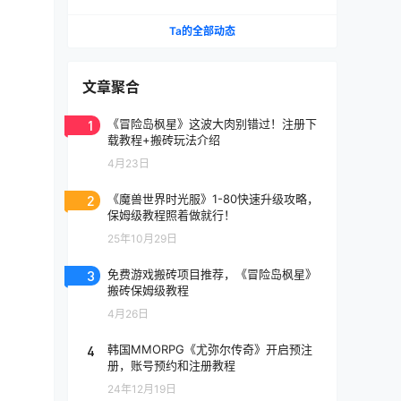
《天堂》IP手游国服将至
Ta的全部动态
文章聚合
1
《冒险岛枫星》这波大肉别错过！注册下
载教程+搬砖玩法介绍
4月23日
2
《魔兽世界时光服》1-80快速升级攻略，
保姆级教程照着做就行！
25年10月29日
3
免费游戏搬砖项目推荐，《冒险岛枫星》
搬砖保姆级教程
4月26日
4
韩国MMORPG《尤弥尔传奇》开启预注
册，账号预约和注册教程
24年12月19日