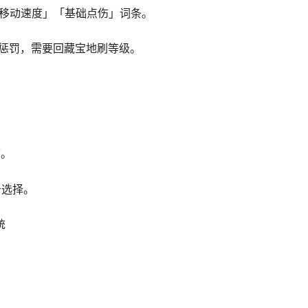
[移动速度」「基础点伤」词条。
验惩罚，需要回藏宝地刷等级。
。
度。
备选择。
统