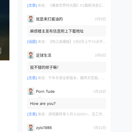
[文章]
来自：
《魔兽世界时光服》P2最新消息汇总，九大硬核干货速报
就是来打酱油的
3月9日
麻烦楼主发布信息附上下载地址
[话题]
来自：
【热江高爆版】3月6号上午10点开服
足球生活
3月6日
挺不错的样子嘛！
[文章]
来自：
千年手游全新版本，搬砖天花板，闭着眼都能赚！
Porn Tude
1月26日
How are you?
[文章]
来自：
游戏搬砖单人月入5000+，没工作在家一个人就能做
zyis1986
1月22日