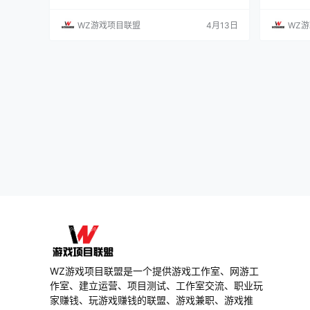
个方面出发，为大家带来最详细的解读。不论你
累，回归
是初出茅庐的萌新还是久经沙场的大佬，都希望
的限量测
WZ游戏项目联盟
4月13日
WZ
这篇功能，能全方位帮你指明道路。 一、游戏背
就是主线
景与主角构筑 1、《三国志异闻录》是一款集回
钟馗捉鬼
合制策略、收集、自由交易、放置等多种要素于
佣人机，
一体的休闲游戏，在这么多玩法之上还融入了社
点和对应
交元素，带来既创…
招募升星
WZ游戏项目联盟是一个提供游戏工作室、网游工
作室、建立运营、项目测试、工作室交流、职业玩
家赚钱、玩游戏赚钱的联盟、游戏兼职、游戏推