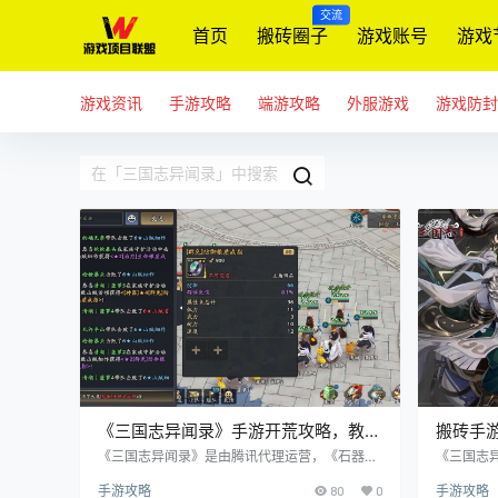
交流
首页
搬砖圈子
游戏账号
游戏
游戏资讯
手游攻略
端游攻略
外服游戏
游戏防封
《三国志异闻录》手游开荒攻略，教你
搬砖手
从新手进阶到高手
由交易
《三国志异闻录》是由腾讯代理运营，《石器时
《三国志
代》原班人马倾力打造的Q版三国回合制游戏。
G手游，
手游攻略
80
0
手游攻略
本期，我们将从游戏最基础设计，功能玩法等多
经典。 