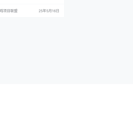
策略本该有的样子！ 目前是为期一个月
试，游戏有6种职业选择，前期要做的
游戏项目联盟
25年5月16日
升级，逐一解锁全部玩法。 日常玩法有
，打盗贼可以组队挂机刷取，也可以雇
给单机玩家开了一个后门。 游戏的养成
的副本比较多，玩家主要养的是英雄，
的…